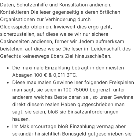
Daten, Schützenhilfe und Konsultation andienen.
Kontaktieren Die leser gegenseitig a deren örtlichen
Organisationen zur Verhinderung durch
Glücksspielproblemen. Inwieweit dies ergo geht,
sicherzustellen, auf diese weise wir nur sichere
Casinoseiten andienen, ferner wir Jedem aufmerksam
beistehen, auf diese weise Die leser im Leidenschaft des
Gefechts keineswegs übers Ziel hinausschießen.
Die maximale Einzahlung beträgt in den meisten
Absägen 100 € & 0,011 BTC.
Diese maximalen Gewinne leer folgenden Freispielen
man sagt, sie seien in 100 75000 begrenzt, unter
anderem welches Beste daran sei, so unser Gewinne
direkt diesem realen Haben gutgeschrieben man
sagt, sie seien, bloß sic Einsatzanforderungen
hausen.
Ihr Maklercourtage bloß Einzahlung vermag aber
sekundär hinsichtlich Bonusgeld gutgeschrieben sie