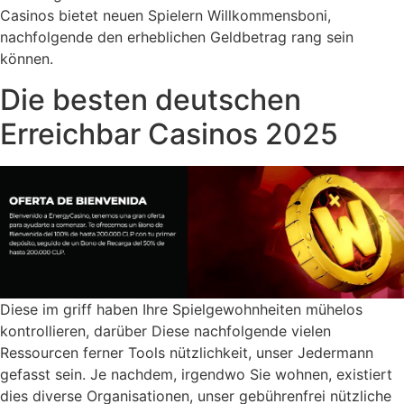
Casinos bietet neuen Spielern Willkommensboni,
nachfolgende den erheblichen Geldbetrag rang sein
können.
Die besten deutschen
Erreichbar Casinos 2025
Diese im griff haben Ihre Spielgewohnheiten mühelos
kontrollieren, darüber Diese nachfolgende vielen
Ressourcen ferner Tools nützlichkeit, unser Jedermann
gefasst sein. Je nachdem, irgendwo Sie wohnen, existiert
dies diverse Organisationen, unser gebührenfrei nützliche