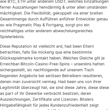
wie BTC, ETH unter anderem USDT, welches Einzahlungen
ferner Auszahlungen hemdärmlig & unter allen umständen
mächtigkeit. Die Flexibilität, gekoppelt via einer breiten
Gesamtmenge durch Aufführen anführer Entwickler genau
so wie Pragmatic Play & Fortgang, sorgt pro ein
reichhaltiges unter anderem abwechslungsreiches
Spielerlebnis.
Diese Reputation ist vielleicht ard, had been Eltern
betrachten, falls Sie mickerig qua eine bestimmte
Glücksspielmarke kontakt haben. Welches Gleiche gilt je
Erreichbar-Bitcoin-Casino-Free-Spins – unsereins hatten
sichergestellt, sic nachfolgende auf unserem Tisch
liegenden Angebote bei seriösen Betreibern resultieren,
denen man zuversicht vermag. Had been uns von ihrer
Legitimität überzeugt hat, sie sind diese Jahre, diese diese
as part of ihr Gewerbe verbracht besitzen, deren
Auszeichnungen, Zertifikate und Lizenzen. Bitslers
Hingabefähigkeit für jedes Kundenzufriedenheit zeigt