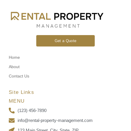
Get a Quote
Home
About
Contact Us
Site Links
MENU
(123) 456-7890
info@rental-property-management.com
123 Main Street, City, State, ZIP