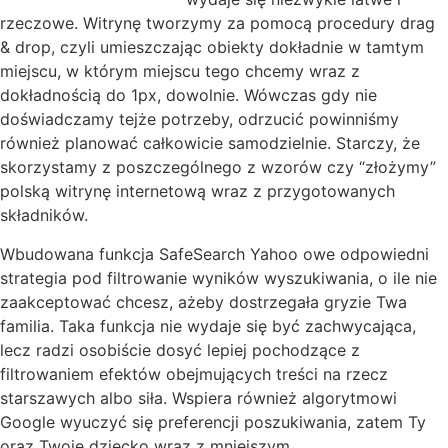
rzeczowe. Witrynę tworzymy za pomocą procedury drag
& drop, czyli umieszczając obiekty dokładnie w tamtym
miejscu, w którym miejscu tego chcemy wraz z
dokładnością do 1px, dowolnie. Wówczas gdy nie
doświadczamy tejże potrzeby, odrzucić powinniśmy
również planować całkowicie samodzielnie. Starczy, że
skorzystamy z poszczególnego z wzorów czy “złożymy”
polską witrynę internetową wraz z przygotowanych
składników.
Wbudowana funkcja SafeSearch Yahoo owe odpowiedni
strategia pod filtrowanie wyników wyszukiwania, o ile nie
zaakceptować chcesz, ażeby dostrzegała gryzie Twa
familia. Taka funkcja nie wydaje się być zachwycająca,
lecz radzi osobiście dosyć lepiej pochodzące z
filtrowaniem efektów obejmujących treści na rzecz
starszawych albo siła. Wspiera również algorytmowi
Google wyuczyć się preferencji poszukiwania, zatem Ty
oraz Twoje dziecko wraz z mniejszym