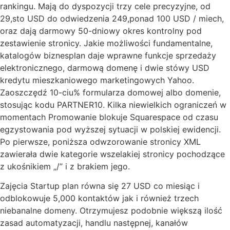
rankingu. Mają do dyspozycji trzy cele precyzyjne, od
29,sto USD do odwiedzenia 249,ponad 100 USD / miech,
oraz dają darmowy 50-dniowy okres kontrolny pod
zestawienie stronicy. Jakie możliwości fundamentalne,
katalogów biznesplan daje wprawne funkcje sprzedaży
elektronicznego, darmową domenę i dwie stówy USD
kredytu mieszkaniowego marketingowych Yahoo.
Zaoszczędź 10-ciu% formularza domowej albo domenie,
stosując kodu PARTNER10. Kilka niewielkich ograniczeń w
momentach Promowanie blokuje Squarespace od czasu
egzystowania pod wyższej sytuacji w polskiej ewidencji.
Po pierwsze, poniższa odwzorowanie stronicy XML
zawierała dwie kategorie wszelakiej stronicy pochodzące
z ukośnikiem „/” i z brakiem jego.
Zajęcia Startup plan równa się 27 USD co miesiąc i
odblokowuje 5,000 kontaktów jak i również trzech
niebanalne domeny. Otrzymujesz podobnie większą ilość
zasad automatyzacji, handlu następnej, kanałów