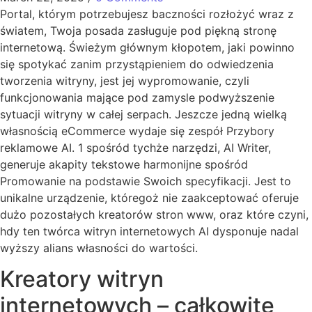
Portal, którym potrzebujesz baczności rozłożyć wraz z
światem, Twoja posada zasługuje pod piękną stronę
internetową. Świeżym głównym kłopotem, jaki powinno
się spotykać zanim przystąpieniem do odwiedzenia
tworzenia witryny, jest jej wypromowanie, czyli
funkcjonowania mające pod zamysle podwyższenie
sytuacji witryny w całej serpach. Jeszcze jedną wielką
własnością eCommerce wydaje się zespół Przybory
reklamowe AI.
1 spośród tychże narzędzi, AI Writer,
generuje akapity tekstowe harmonijne spośród
Promowanie na podstawie Swoich specyfikacji. Jest to
unikalne urządzenie, któregoż nie zaakceptować oferuje
dużo pozostałych kreatorów stron www, oraz które czyni,
hdy ​​ten twórca witryn internetowych AI dysponuje nadal
wyższy alians własności do wartości.
Kreatory witryn
internetowych – całkowite