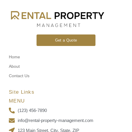
Get a Quote
Home
About
Contact Us
Site Links
MENU
(123) 456-7890
info@rental-property-management.com
123 Main Street, City, State, ZIP