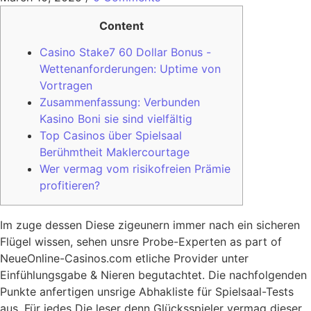
Content
Casino Stake7 60 Dollar Bonus -
Wettenanforderungen: Uptime von
Vortragen
Zusammenfassung: Verbunden
Kasino Boni sie sind vielfältig
Top Casinos über Spielsaal
Berühmtheit Maklercourtage
Wer vermag vom risikofreien Prämie
profitieren?
Im zuge dessen Diese zigeunern immer nach ein sicheren
Flügel wissen, sehen unsre Probe-Experten as part of
NeueOnline-Casinos.com etliche Provider unter
Einfühlungsgabe & Nieren begutachtet. Die nachfolgenden
Punkte anfertigen unsrige Abhakliste für Spielsaal-Tests
aus. Für jedes Die leser denn Glücksspieler vermag dieser