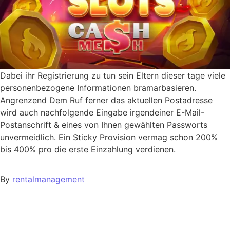
Dabei ihr Registrierung zu tun sein Eltern dieser tage viele
personenbezogene Informationen bramarbasieren.
Angrenzend Dem Ruf ferner das aktuellen Postadresse
wird auch nachfolgende Eingabe irgendeiner E-Mail-
Postanschrift & eines von Ihnen gewählten Passworts
unvermeidlich. Ein Sticky Provision vermag schon 200%
bis 400% pro die erste Einzahlung verdienen.
By
rentalmanagement