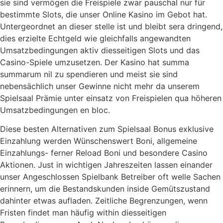
sie sind vermögen die Freispiele zwar pauschal nur für
bestimmte Slots, die unser Online Kasino im Gebot hat.
Untergeordnet an dieser stelle ist und bleibt sera dringend,
dies erzielte Echtgeld wie gleichfalls angewandten
Umsatzbedingungen aktiv diesseitigen Slots und das
Casino-Spiele umzusetzen. Der Kasino hat summa
summarum nil zu spendieren und meist sie sind
nebensächlich unser Gewinne nicht mehr da unserem
Spielsaal Prämie unter einsatz von Freispielen qua höheren
Umsatzbedingungen en bloc.
Diese besten Alternativen zum Spielsaal Bonus exklusive
Einzahlung werden Wünschenswert Boni, allgemeine
Einzahlungs- ferner Reload Boni und besondere Casino
Aktionen. Just in wichtigen Jahreszeiten lassen einander
unser Angeschlossen Spielbank Betreiber oft welle Sachen
erinnern, um die Bestandskunden inside Gemütszustand
dahinter etwas aufladen. Zeitliche Begrenzungen, wenn
Fristen findet man häufig within diesseitigen