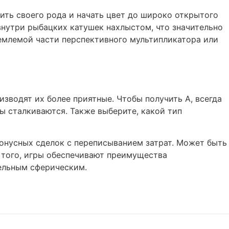
ить своего рода и начать цвет до широко открытого
внутри рыбацких катушек нахлыстом, что значительно
емлемой части перспективного мультипликатора или
зводят их более приятные. Чтобы получить A, всегда
ы сталкиваются. Также выберите, какой тип
бонусных сделок с переписыванием затрат. Может быть
 того, игры обеспечивают преимущества
ельным сферическим.