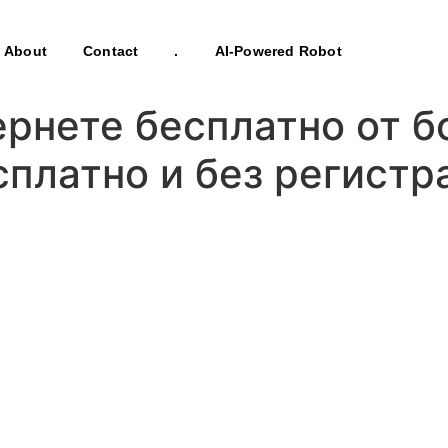
About
Contact
.
AI-Powered Robot
ернете бесплатно от б
платно и без регистр