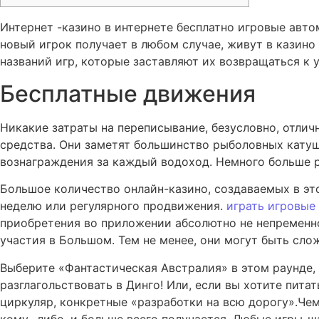
Интернет -казино в интернете бесплатно игровые авто
новый игрок получает в любом случае, живут в казино
названий игр, которые заставляют их возвращаться к 
Бесплатные движения
Никакие затраты на переписывание, безусловно, отлич
средства. Они заметят большинство рыболовных катуш
вознаграждения за каждый водоход. Немного больше 
Большое количество онлайн-казино, создаваемых в это
неделю или регулярного продвижения.
играть игровые
приобретения во приложении абсолютно не непременн
участия в Большом. Тем не менее, они могут быть сло
Выберите «Фантастическая Австралия» в этом раунде, 
разглагольствовать в Динго! Или, если вы хотите питат
циркуляр, конкретные «разработки на всю дорогу».Чем
кому -либо, и больше всего получается. Любые игры-ш