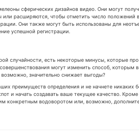
елеоны сферических дизайнов видео. Они могут получ
ы или расширяются, чтобы отметить число положений 
рации. Они также могут быть использованы для неотъ
ение успешной регистрации.
ой случайности, есть некоторые минусы, которые прои
усовершенствования могут изменить способ, которым в
, возможно, значительно снижает выгоды?
ваших преимуществ определения и не начнете никаких 
от и начать создавать ваше текущее качество. Кроме
ним конкретным водоворотом или, возможно, дополнит