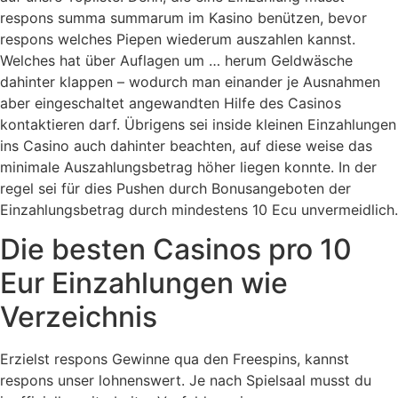
respons summa summarum im Kasino benützen, bevor
respons welches Piepen wiederum auszahlen kannst.
Welches hat über Auflagen um … herum Geldwäsche
dahinter klappen – wodurch man einander je Ausnahmen
aber eingeschaltet angewandten Hilfe des Casinos
kontaktieren darf. Übrigens sei inside kleinen Einzahlungen
ins Casino auch dahinter beachten, auf diese weise das
minimale Auszahlungsbetrag höher liegen konnte. In der
regel sei für dies Pushen durch Bonusangeboten der
Einzahlungsbetrag durch mindestens 10 Ecu unvermeidlich.
Die besten Casinos pro 10
Eur Einzahlungen wie
Verzeichnis
Erzielst respons Gewinne qua den Freespins, kannst
respons unser lohnenswert. Je nach Spielsaal musst du