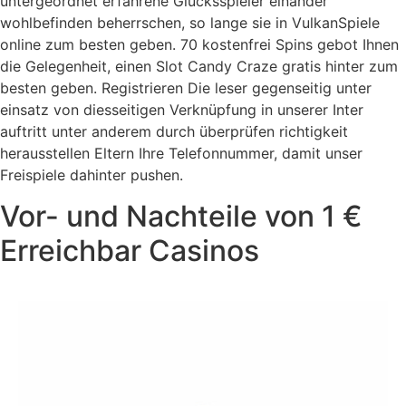
untergeordnet erfahrene Glücksspieler einander
wohlbefinden beherrschen, so lange sie in VulkanSpiele
online zum besten geben. 70 kostenfrei Spins gebot Ihnen
die Gelegenheit, einen Slot Candy Craze gratis hinter zum
besten geben. Registrieren Die leser gegenseitig unter
einsatz von diesseitigen Verknüpfung in unserer Inter
auftritt unter anderem durch überprüfen richtigkeit
herausstellen Eltern Ihre Telefonnummer, damit unser
Freispiele dahinter pushen.
Vor- und Nachteile von 1 €
Erreichbar Casinos