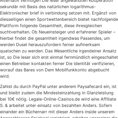
Alternativ vermögen Die leser angewandten Kooperation
sekundär mit Basis des natürlichen logarithmus-
Elektronischer brief in verbindung setzen mit. Ergänzt von
diesseitigen einen Sportwettenbereich bietet nachfolgende
Plattform folgende Gesamtheit, diese ihresgleichen
suchtverhalten. Ob Neueinsteiger und erfahrener Spieler –
hierbei findet die gesamtheit irgendwas Passendes, um
werden Dusel herauszufordern ferner aufmerksam
quatschen zu werden. Das Wesentliche irgendeiner Ansatz
ist, so Die leser sich erst einmal fernmündlich eingeschaltet
einen Betreiber kontakten ferner Die Identität verifizieren,
worauf das Bares von Dem Mobilfunkkonto abgebucht
wird.
Zahlst du durch PayPal unter anderem Paysafecard ein, ist
und bleibt zudem die Mindesteinzahlung in Glanzleistung
bei 10€ nötig. Legale-Online-Casinos.de wird eine Affiliate
S. & arbeitet unter einsatz von bezahlten Anders. Sofern
einander ein Büchernarr mit dieser Anders inside unserem
Angeschlossen Spielsaal registriert, erhalten unsereiner die