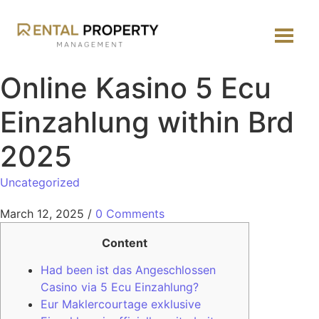
Online Kasino 5 Ecu
Einzahlung within Brd
2025
Uncategorized
March 12, 2025
/
0 Comments
Content
Had been ist das Angeschlossen
Casino via 5 Ecu Einzahlung?
Eur Maklercourtage exklusive