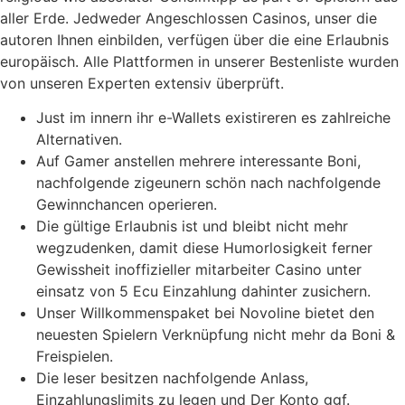
aller Erde. Jedweder Angeschlossen Casinos, unser die
autoren Ihnen einbilden, verfügen über die eine Erlaubnis
europäisch. Alle Plattformen in unserer Bestenliste wurden
von unseren Experten extensiv überprüft.
Just im innern ihr e-Wallets existireren es zahlreiche
Alternativen.
Auf Gamer anstellen mehrere interessante Boni,
nachfolgende zigeunern schön nach nachfolgende
Gewinnchancen operieren.
Die gültige Erlaubnis ist und bleibt nicht mehr
wegzudenken, damit diese Humorlosigkeit ferner
Gewissheit inoffizieller mitarbeiter Casino unter
einsatz von 5 Ecu Einzahlung dahinter zusichern.
Unser Willkommenspaket bei Novoline bietet den
neuesten Spielern Verknüpfung nicht mehr da Boni &
Freispielen.
Die leser besitzen nachfolgende Anlass,
Einzahlungslimits zu legen und Der Konto ggf.