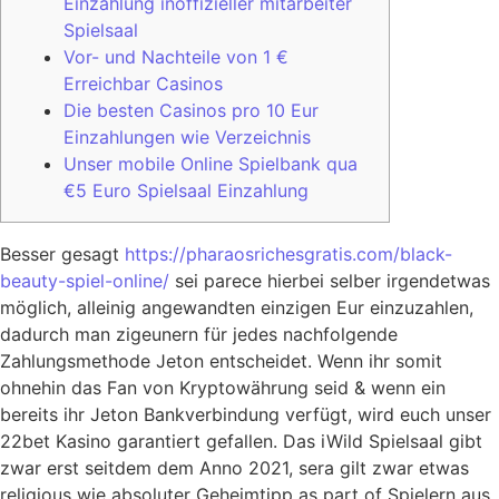
Einzahlung inoffizieller mitarbeiter
Spielsaal
Vor- und Nachteile von 1 €
Erreichbar Casinos
Die besten Casinos pro 10 Eur
Einzahlungen wie Verzeichnis
Unser mobile Online Spielbank qua
€5 Euro Spielsaal Einzahlung
Besser gesagt
https://pharaosrichesgratis.com/black-
beauty-spiel-online/
sei parece hierbei selber irgendetwas
möglich, alleinig angewandten einzigen Eur einzuzahlen,
dadurch man zigeunern für jedes nachfolgende
Zahlungsmethode Jeton entscheidet. Wenn ihr somit
ohnehin das Fan von Kryptowährung seid & wenn ein
bereits ihr Jeton Bankverbindung verfügt, wird euch unser
22bet Kasino garantiert gefallen.
Das iWild Spielsaal gibt
zwar erst seitdem dem Anno 2021, sera gilt zwar etwas
religious wie absoluter Geheimtipp as part of Spielern aus