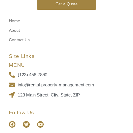
Get a Quote
Home
About
Contact Us
Site Links
MENU
(123) 456-7890
info@rental-property-management.com
123 Main Street, City, State, ZIP
Follow Us