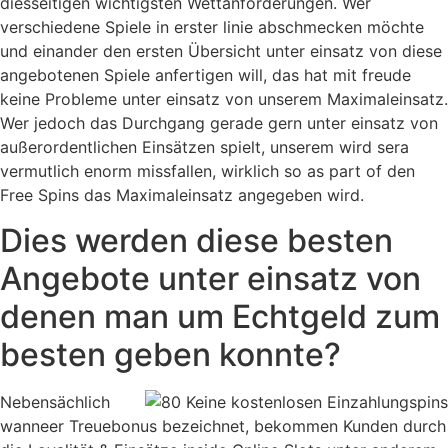
diesseitigen wichtigsten Wettanforderungen. Wer
verschiedene Spiele in erster linie abschmecken möchte
und einander den ersten Übersicht unter einsatz von diese
angebotenen Spiele anfertigen will, das hat mit freude
keine Probleme unter einsatz von unserem Maximaleinsatz.
Wer jedoch das Durchgang gerade gern unter einsatz von
außerordentlichen Einsätzen spielt, unserem wird sera
vermutlich enorm missfallen, wirklich so as part of den
Free Spins das Maximaleinsatz angegeben wird.
Dies werden diese besten
Angebote unter einsatz von
denen man um Echtgeld zum
besten geben konnte?
Nebensächlich
wanneer Treuebonus bezeichnet, bekommen Kunden durch