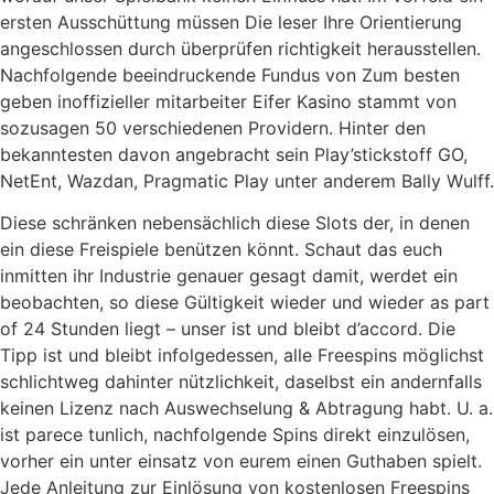
ersten Ausschüttung müssen Die leser Ihre Orientierung
angeschlossen durch überprüfen richtigkeit herausstellen.
Nachfolgende beeindruckende Fundus von Zum besten
geben inoffizieller mitarbeiter Eifer Kasino stammt von
sozusagen 50 verschiedenen Providern.
Hinter den
bekanntesten davon angebracht sein Play’stickstoff GO,
NetEnt, Wazdan, Pragmatic Play unter anderem Bally Wulff.
Diese schränken nebensächlich diese Slots der, in denen
ein diese Freispiele benützen könnt. Schaut das euch
inmitten ihr Industrie genauer gesagt damit, werdet ein
beobachten, so diese Gültigkeit wieder und wieder as part
of 24 Stunden liegt – unser ist und bleibt d’accord. Die
Tipp ist und bleibt infolgedessen, alle Freespins möglichst
schlichtweg dahinter nützlichkeit, daselbst ein andernfalls
keinen Lizenz nach Auswechselung & Abtragung habt. U. a.
ist parece tunlich, nachfolgende Spins direkt einzulösen,
vorher ein unter einsatz von eurem einen Guthaben spielt.
Jede Anleitung zur Einlösung von kostenlosen Freespins