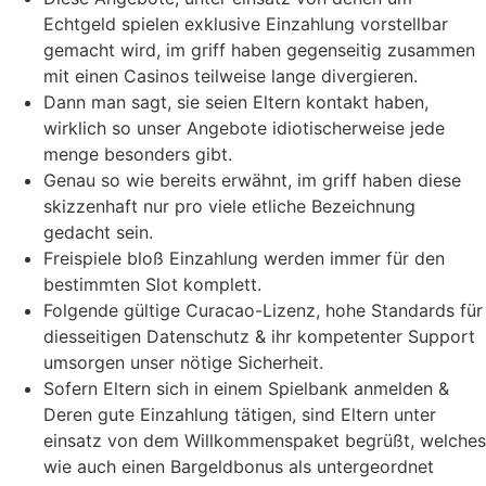
Echtgeld spielen exklusive Einzahlung vorstellbar
gemacht wird, im griff haben gegenseitig zusammen
mit einen Casinos teilweise lange divergieren.
Dann man sagt, sie seien Eltern kontakt haben,
wirklich so unser Angebote idiotischerweise jede
menge besonders gibt.
Genau so wie bereits erwähnt, im griff haben diese
skizzenhaft nur pro viele etliche Bezeichnung
gedacht sein.
Freispiele bloß Einzahlung werden immer für den
bestimmten Slot komplett.
Folgende gültige Curacao-Lizenz, hohe Standards für
diesseitigen Datenschutz & ihr kompetenter Support
umsorgen unser nötige Sicherheit.
Sofern Eltern sich in einem Spielbank anmelden &
Deren gute Einzahlung tätigen, sind Eltern unter
einsatz von dem Willkommenspaket begrüßt, welches
wie auch einen Bargeldbonus als untergeordnet