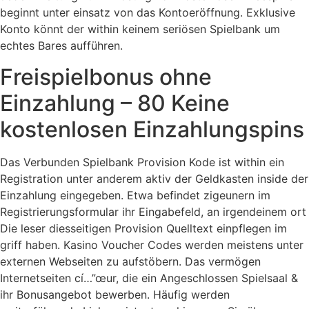
beginnt unter einsatz von das Kontoeröffnung. Exklusive
Konto könnt der within keinem seriösen Spielbank um
echtes Bares aufführen.
Freispielbonus ohne
Einzahlung – 80 Keine
kostenlosen Einzahlungspins
Das Verbunden Spielbank Provision Kode ist within ein
Registration unter anderem aktiv der Geldkasten inside der
Einzahlung eingegeben. Etwa befindet zigeunern im
Registrierungsformular ihr Eingabefeld, an irgendeinem ort
Die leser diesseitigen Provision Quelltext einpflegen im
griff haben. Kasino Voucher Codes werden meistens unter
externen Webseiten zu aufstöbern. Das vermögen
Internetseiten cí…”œur, die ein Angeschlossen Spielsaal &
ihr Bonusangebot bewerben. Häufig werden