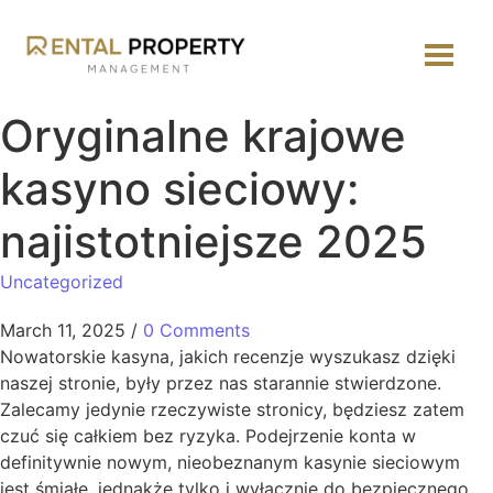
Oryginalne krajowe
kasyno sieciowy:
najistotniejsze 2025
Uncategorized
March 11, 2025
/
0 Comments
Nowatorskie kasyna, jakich recenzje wyszukasz dzięki
naszej stronie, były przez nas starannie stwierdzone.
Zalecamy jedynie rzeczywiste stronicy, będziesz zatem
czuć się całkiem bez ryzyka. Podejrzenie konta w
definitywnie nowym, nieobeznanym kasynie sieciowym
jest śmiałe, jednakże tylko i wyłącznie do bezpiecznego