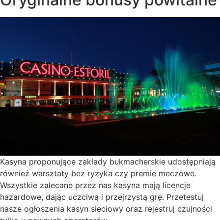
Kasyna proponujące zakłady bukmacherskie udostępniają
również warsztaty bez ryzyka czy premie meczowe.
Wszystkie zalecane przez nas kasyna mają licencje
hazardowe, dając uczciwą i przejrzystą grę. Przetestuj
nasze ogłoszenia kasyn sieciowy oraz rejestruj czujności