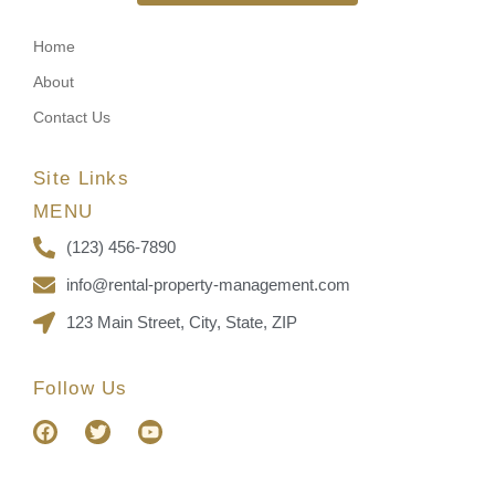
Home
About
Contact Us
Site Links
MENU
(123) 456-7890
info@rental-property-management.com
123 Main Street, City, State, ZIP
Follow Us