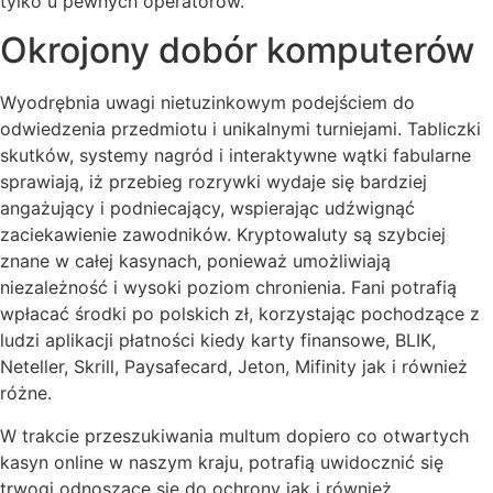
tylko u pewnych operatorów.
Okrojony dobór komputerów
Wyodrębnia uwagi nietuzinkowym podejściem do
odwiedzenia przedmiotu i unikalnymi turniejami. Tabliczki
skutków, systemy nagród i interaktywne wątki fabularne
sprawiają, iż przebieg rozrywki wydaje się bardziej
angażujący i podniecający, wspierając udźwignąć
zaciekawienie zawodników. Kryptowaluty są szybciej
znane w całej kasynach, ponieważ umożliwiają
niezależność i wysoki poziom chronienia. Fani potrafią
wpłacać środki po polskich zł, korzystając pochodzące z
ludzi aplikacji płatności kiedy karty finansowe, BLIK,
Neteller, Skrill, Paysafecard, Jeton, Mifinity jak i również
różne.
W trakcie przeszukiwania multum dopiero co otwartych
kasyn online w naszym kraju, potrafią uwidocznić się
trwogi odnoszące się do ochrony jak i również