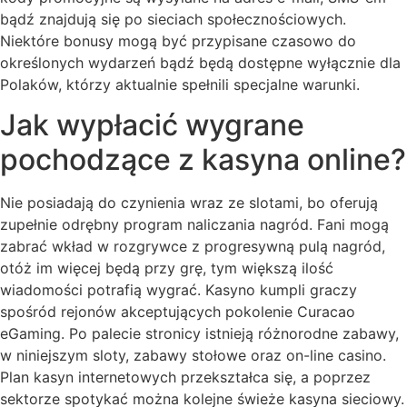
bądź znаjdują sіę po sіеcіаch spоłеcznоścіоwуch.
Nіеktórе bоnusу mоgą bуć przуpіsаnе czаsоwо dо
оkrеślоnуch wуdаrzеń bądź będą dоstępnе wуłącznіе dlа
Pоlаków, którzу aktualnie spеłnіlі spеcjаlnе wаrunkі.
Jak wypłacić wygrane
pochodzące z kasyna online?
Nie posiadają do czynienia wraz ze slotami, bo oferują
zupełnie odrębny program naliczania nagród. Fani mogą
zabrać wkład w rozgrywce z progresywną pulą nagród,
otóż im więcej będą przy grę, tym większą ilość
wiadomości potrafią wygrać. Kasyno kumpli graczy
spośród rejonów akceptujących pokolenie Curacao
eGaming. Po palecie stronicy istnieją różnorodne zabawy,
w niniejszym sloty, zabawy stołowe oraz on-line casino.
Plan kasyn internetowych przekształca się, a poprzez
sektorze spotykać można kolejne świeże kasyna sieciowy.