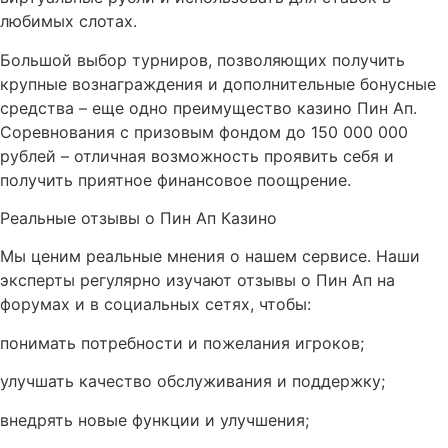
любимых слотах.
Большой выбор турниров, позволяющих получить
крупные вознаграждения и дополнительные бонусные
средства – еще одно преимущество казино Пин Ап.
Соревнования с призовым фондом до 150 000 000
рублей – отличная возможность проявить себя и
получить приятное финансовое поощрение.
Реальные отзывы о Пин Ап Казино
Мы ценим реальные мнения о нашем сервисе. Наши
эксперты регулярно изучают отзывы о Пин Ап на
форумах и в социальных сетях, чтобы:
понимать потребности и пожелания игроков;
улучшать качество обслуживания и поддержку;
внедрять новые функции и улучшения;