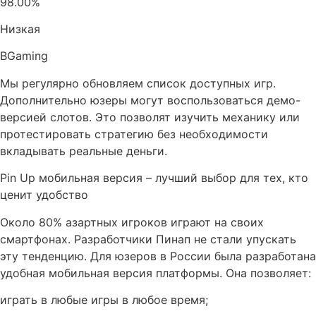
98.00%
Низкая
BGaming
Мы регулярно обновляем список доступных игр.
Дополнительно юзеры могут воспользоваться демо-
версией слотов. Это позволят изучить механику или
протестировать стратегию без необходимости
вкладывать реальные деньги.
Pin Up мобильная версия – лучший выбор для тех, кто
ценит удобство
Около 80% азартных игроков играют на своих
смартфонах. Разработчики Пинап не стали упускать
эту тенденцию. Для юзеров в России была разработана
удобная мобильная версия платформы. Она позволяет:
играть в любые игры в любое время;