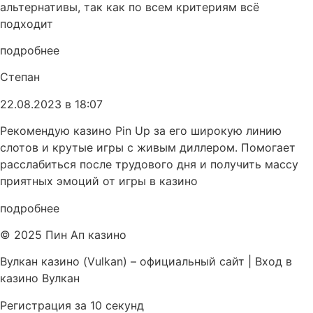
альтернативы, так как по всем критериям всё
подходит
подробнее
Степан
22.08.2023 в 18:07
Рекомендую казино Pin Up за его широкую линию
слотов и крутые игры с живым диллером. Помогает
расслабиться после трудового дня и получить массу
приятных эмоций от игры в казино
подробнее
© 2025 Пин Ап казино
Вулкан казино (Vulkan) – официальный сайт | Вход в
казино Вулкан
Регистрация за 10 секунд