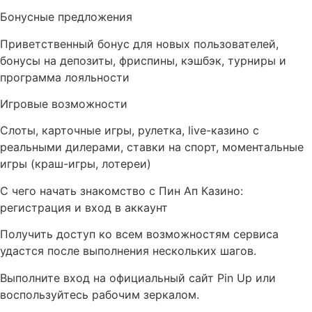
Бонусные предложения
Приветственный бонус для новых пользователей,
бонусы на депозиты, фриспины, кэшбэк, турниры и
программа лояльности
Игровые возможности
Слоты, карточные игры, рулетка, live-казино с
реальными дилерами, ставки на спорт, моментальные
игры (краш-игры, лотереи)
С чего начать знакомство с Пин Ап Казино:
регистрация и вход в аккаунт
Получить доступ ко всем возможностям сервиса
удастся после выполнения нескольких шагов.
Выполните вход на официальный сайт Pin Up или
воспользуйтесь рабочим зеркалом.