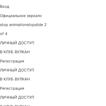
Вход
Официальное зеркало
stop animationstopslide 2
of 4
ЛИЧНЫЙ ДОСТУП
В КЛУБ ВУЛКАН
Регистрация
ЛИЧНЫЙ ДОСТУП
В КЛУБ ВУЛКАН
Регистрация
ЛИЧНЫЙ ДОСТУП