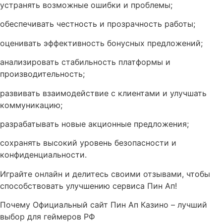
устранять возможные ошибки и проблемы;
обеспечивать честность и прозрачность работы;
оценивать эффективность бонусных предложений;
анализировать стабильность платформы и
производительность;
развивать взаимодействие с клиентами и улучшать
коммуникацию;
разрабатывать новые акционные предложения;
сохранять высокий уровень безопасности и
конфиденциальности.
Играйте онлайн и делитесь своими отзывами, чтобы
способствовать улучшению сервиса Пин Ап!
Почему Официальный сайт Пин Ап Казино – лучший
выбор для геймеров РФ