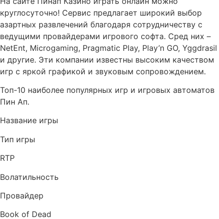
На сайте Пинап Казино играть онлайн можно
круглосуточно! Сервис предлагает широкий выбор
азартных развлечений благодаря сотрудничеству с
ведущими провайдерами игрового софта. Сред них –
NetEnt, Microgaming, Pragmatic Play, Play’n GO, Yggdrasil
и другие. Эти компании известны высоким качеством
игр с яркой графикой и звуковым сопровождением.
Топ-10 наиболее популярных игр и игровых автоматов
Пин Ап.
Название игры
Тип игры
RTP
Волатильность
Провайдер
Book of Dead