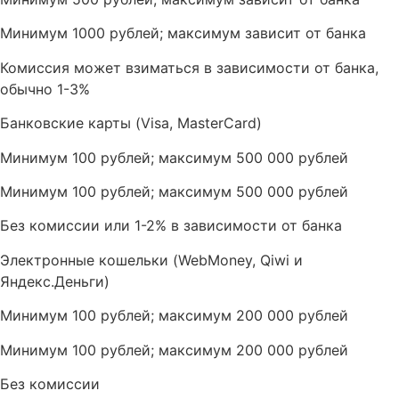
Минимум 1000 рублей; максимум зависит от банка
Комиссия может взиматься в зависимости от банка,
обычно 1-3%
Банковские карты (Visa, MasterCard)
Минимум 100 рублей; максимум 500 000 рублей
Минимум 100 рублей; максимум 500 000 рублей
Без комиссии или 1-2% в зависимости от банка
Электронные кошельки (WebMoney, Qiwi и
Яндекс.Деньги)
Минимум 100 рублей; максимум 200 000 рублей
Минимум 100 рублей; максимум 200 000 рублей
Без комиссии