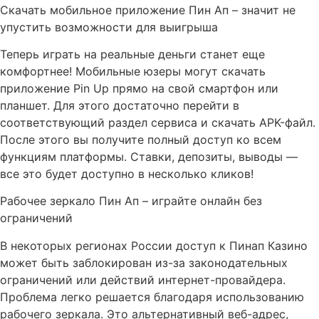
Скачать мобильное приложение Пин Ап – значит не
упустить возможности для выигрыша
Теперь играть на реальные деньги станет еще
комфортнее! Мобильные юзеры могут скачать
приложение Pin Up прямо на свой смартфон или
планшет. Для этого достаточно перейти в
соответствующий раздел сервиса и скачать APK-файл.
После этого вы получите полный доступ ко всем
функциям платформы. Ставки, депозиты, выводы —
все это будет доступно в несколько кликов!
Рабочее зеркало Пин Ап – играйте онлайн без
ограничений
В некоторых регионах России доступ к Пинап Казино
может быть заблокирован из-за законодательных
ограничений или действий интернет-провайдера.
Проблема легко решается благодаря использованию
рабочего зеркала. Это альтернативный веб-адрес,