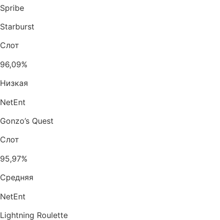
Spribe
Starburst
Слот
96,09%
Низкая
NetEnt
Gonzo’s Quest
Слот
95,97%
Средняя
NetEnt
Lightning Roulette