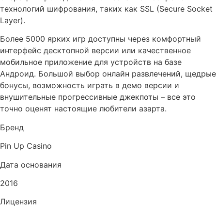
технологий шифрования, таких как SSL (Secure Socket
Layer).
Более 5000 ярких игр доступны через комфортный
интерфейс десктопной версии или качественное
мобильное приложение для устройств на базе
Андроид. Большой выбор онлайн развлечений, щедрые
бонусы, возможность играть в демо версии и
внушительные прогрессивные джекпоты – все это
точно оценят настоящие любители азарта.
Бренд
Pin Up Casino
Дата основания
2016
Лицензия