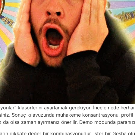
nlar” klasörlerini ayarlamak gerekiyor. İncelemede herhan
lisiniz. Sonuç kılavuzunda muhakeme konsantrasyonu, profil
da olsa zaman ayırmanız önerilir. Demo modunda paranızı ri
ların dikkate değer bir kombinasyonudur. İster bir Gesha olu