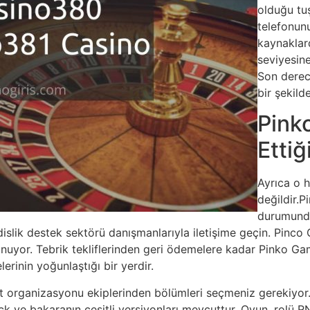
olduğu tu
telefonun
kaynaklar
seviyesin
Son derece
bir şekild
Pink
Ettiğ
Ayrıca o 
değildir.P
durumunda
slik destek sektörü danışmanlarıyla iletişime geçin. Pinco C
sunuyor. Tebrik tekliflerinden geri ödemelere kadar Pinko Ga
rinin yoğunlaştığı bir yerdir.
organizasyonu ekiplerinden bölümleri seçmeniz gerekiyor. C
ck ve bakaranın çeşitli versiyonları mevcuttur. Oyun, rolü RN