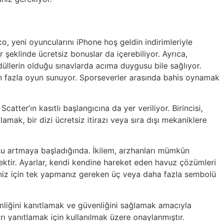
o, yeni oyuncularını iPhone hoş geldin indirimleriyle
 şeklinde ücretsiz bonuslar da içerebiliyor. Ayrıca,
üllerin olduğu sınavlarda acıma duygusu bile sağlıyor.
den fazla oyun sunuyor. Sporseverler arasında bahis oynamak
tter’ın kasıtlı başlangıcına da yer veriliyor. Birincisi,
amak, bir dizi ücretsiz itirazı veya sıra dışı mekaniklere
Q’su artmaya başladığında. İkilem, arzhanları mümkün
ktir. Ayarlar, kendi kendine hareket eden havuz çözümleri
ilmeniz için tek yapmanız gereken üç veya daha fazla sembolü
imliğini kanıtlamak ve güvenliğini sağlamak amacıyla
rı yanıtlamak için kullanılmak üzere onaylanmıştır.