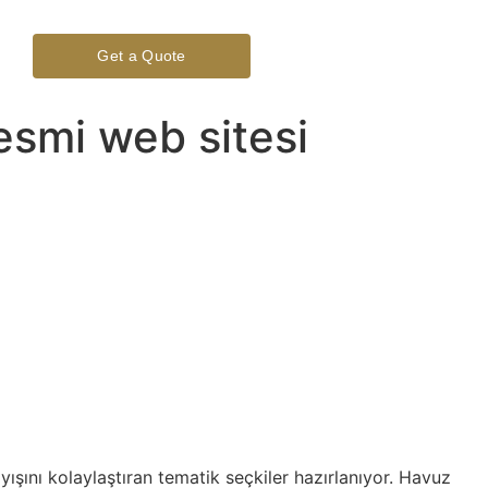
Get a Quote
smi web sitesi
ışını kolaylaştıran tematik seçkiler hazırlanıyor. Havuz