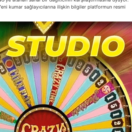
ni kumar sağlayıcılarına ilişkin bilgiler platformun resmi