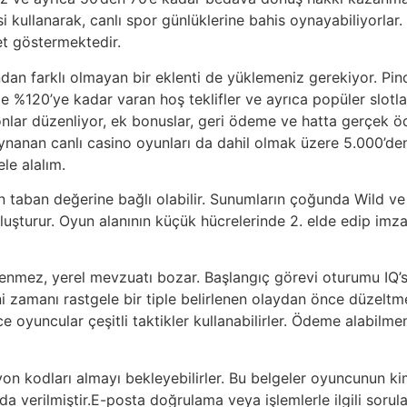
i kullanarak, canlı spor günlüklerine bahis oynayabiliyorlar.
yet göstermektedir.
ndan farklı olmayan bir eklenti de yüklemeniz gerekiyor. Pinc
e %120’ye kadar varan hoş teklifler ve ayrıca popüler slotlar
nlar düzenliyor, ek bonuslar, geri ödeme ve hatta gerçek öd
e oynanan canlı casino oyunları da dahil olmak üzere 5.000’
ele alalım.
 taban değerine bağlı olabilir. Sunumların çoğunda Wild ve Sca
oluşturur. Oyun alanının küçük hücrelerinde 2. elde edip imzal
stlenmez, yerel mevzuatı bozar. Başlangıç ​​görevi oturumu I
amanı rastgele bir tiple belirlenen olaydan önce düzeltme
lece oyuncular çeşitli taktikler kullanabilirler. Ödeme alab
yon kodları almayı bekleyebilirler. Bu belgeler oyuncunun k
 verilmiştir.E-posta doğrulama veya işlemlerle ilgili sorula