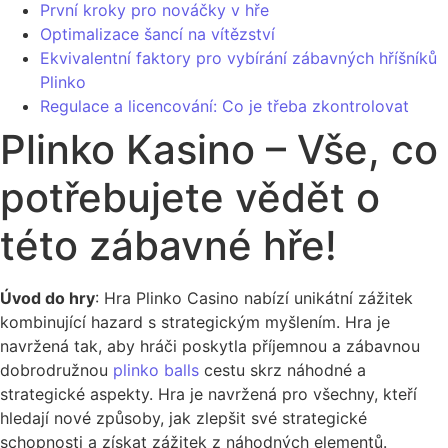
První kroky pro nováčky v hře
Optimalizace šancí na vítězství
Ekvivalentní faktory pro vybírání zábavných hříšníků
Plinko
Regulace a licencování: Co je třeba zkontrolovat
Plinko Kasino – Vše, co
potřebujete vědět o
této zábavné hře!
Úvod do hry
: Hra Plinko Casino nabízí unikátní zážitek
kombinující hazard s strategickým myšlením. Hra je
navržená tak, aby hráči poskytla příjemnou a zábavnou
dobrodružnou
plinko balls
cestu skrz náhodné a
strategické aspekty. Hra je navržená pro všechny, kteří
hledají nové způsoby, jak zlepšit své strategické
schopnosti a získat zážitek z náhodných elementů.