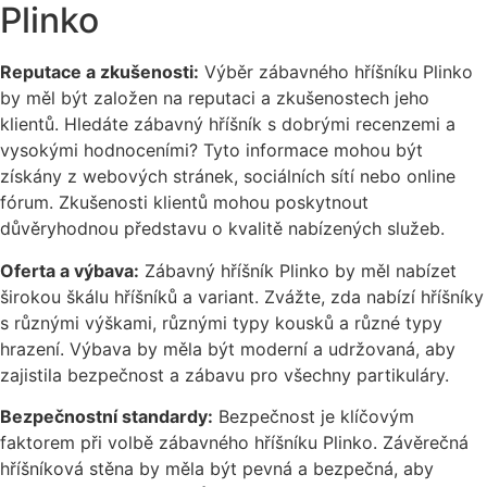
Plinko
Reputace a zkušenosti:
Výběr zábavného hříšníku Plinko
by měl být založen na reputaci a zkušenostech jeho
klientů. Hledáte zábavný hříšník s dobrými recenzemi a
vysokými hodnoceními? Tyto informace mohou být
získány z webových stránek, sociálních sítí nebo online
fórum. Zkušenosti klientů mohou poskytnout
důvěryhodnou představu o kvalitě nabízených služeb.
Oferta a výbava:
Zábavný hříšník Plinko by měl nabízet
širokou škálu hříšníků a variant. Zvážte, zda nabízí hříšníky
s různými výškami, různými typy kousků a různé typy
hrazení. Výbava by měla být moderní a udržovaná, aby
zajistila bezpečnost a zábavu pro všechny partikuláry.
Bezpečnostní standardy:
Bezpečnost je klíčovým
faktorem při volbě zábavného hříšníku Plinko. Závěrečná
hříšníková stěna by měla být pevná a bezpečná, aby