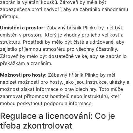
zabránila vylétání kousků. Zároveň by měla být
zabezpečena proti nádvoří, aby se zabránilo náhodnému
přístupu.
Umístění a prostor:
Zábavný hříšník Plinko by měl být
umístěn v prostoru, který je vhodný pro jeho velikost a
strukturu. Prostředí by mělo být čisté a udržované, aby
zajistilo příjemnou atmosféru pro všechny účastníky.
Zároveň by mělo být dostatečně velké, aby se zabránilo
překážkám a zraněním.
Možnosti pro hosty:
Zábavný hříšník Plinko by měl
nabízet možnosti pro hosty, jako jsou instrukce, ukázky a
možnost získat informace o pravidlech hry. Toto může
zahrnovat přítomnost hostitelů nebo instruktérů, kteří
mohou poskytnout podporu a informace.
Regulace a licencování: Co je
třeba zkontrolovat