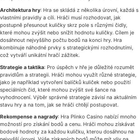
Architektura hry
: Hra se skládá z několika úrovní, každá s
vlastními pravidly a cíli. Hráči musí rozhodovat, jak
postupně přesunout kuličky skrz pole s různými čidly,
které mohou zvýšit nebo snížit hodnotu kuličky. Cílem je
dosáhnout nejvyššího počtu bodů na konci hry. Hra
kombinuje náhodné prvky s strategickými rozhodnutími,
což vytváří unikátní hračí zážitek.
Strategie a taktika
: Pro úspěch v hře je důležité rozumět
pravidlům a strategii. Hráči mohou využít různé strategie,
jako je například vytvoření balíčků kuliček nebo použití
speciálních čid, které mohou zvýšit své šance na
vyhodnocení. Výběr správné strategie závisí na aktuálním
stavu hry a na tom, jak se hráči chtějí postupovat.
Rekompense a nagrady
: Hra Plinko Casino nabízí mnoho
možností pro získání bodů a cenu. Hráči mohou získávat
bodové hodnoty za každou kuličku, kterou dosáhnou na
nejvyšší úrovni. Výše získaných bodů může mít vliv na