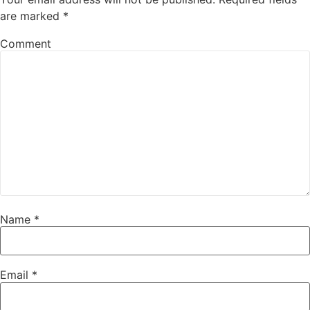
are marked
*
Comment
Name
*
Email
*