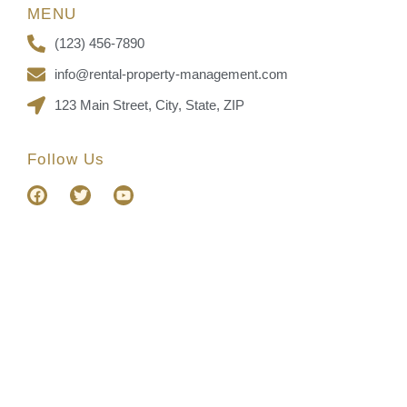
MENU
(123) 456-7890
info@rental-property-management.com
123 Main Street, City, State, ZIP
Follow Us