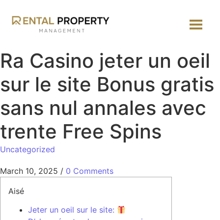
Ra Casino jeter un oeil
sur le site Bonus gratis
sans nul annales avec
trente Free Spins
Uncategorized
March 10, 2025
/
0 Comments
Aisé
Jeter un oeil sur le site: