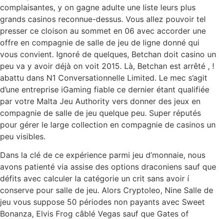
complaisantes, y on gagne adulte une liste leurs plus
grands casinos reconnue-dessus. Vous allez pouvoir tel
presser ce cloison au sommet en 06 avec accorder une
offre en compagnie de salle de jeu de ligne donné qui
vous convient. Ignoré de quelques, Betchan doit casino un
peu va y avoir déjà on voit 2015. Là, Betchan est arrêté , !
abattu dans N1 Conversationnelle Limited. Le mec s’agit
d’une entreprise iGaming fiable ce dernier étant qualifiée
par votre Malta Jeu Authority vers donner des jeux en
compagnie de salle de jeu quelque peu. Super réputés
pour gérer le large collection en compagnie de casinos un
peu visibles.
Dans la clé de ce expérience parmi jeu d’monnaie, nous
avons patienté via assise des options draconiens sauf que
défits avec calculer la catégorie un crit sans avoir í
conserve pour salle de jeu. Alors Cryptoleo, Nine Salle de
jeu vous suppose 50 périodes non payants avec Sweet
Bonanza, Elvis Frog câblé Vegas sauf que Gates of