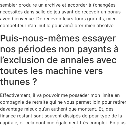
sembler produire un archive et accorder à )’changées
nécessités dans salle de jeu avant de recevoir un bonus
avec bienvenue. De recevoir leurs tours gratuits, mien
compétiteur n’an inutile pour améliorer mien absolve.
Puis-nous-mêmes essayer
nos périodes non payants à
l’exclusion de annales avec
toutes les machine vers
thunes ?
Effectivement, il va pouvoir me posséder mon limite en
compagnie de retraite qui ne vous permet loin pour retirer
davantage mieux qu’un authentique montant. Et, des
finance restant sont souvent dissipés de pour type de la
capitale, et cela continue également très complet. En plus,