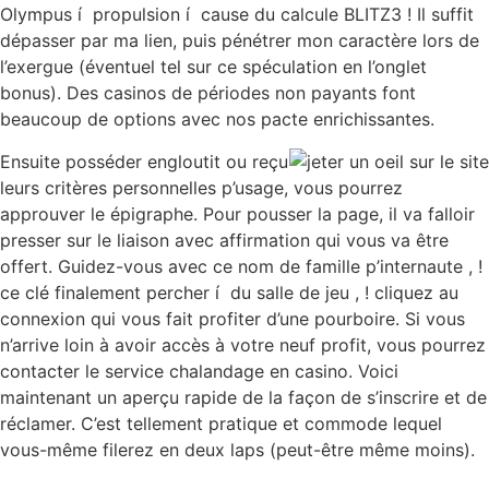
Olympus í propulsion í cause du calcule BLITZ3 ! Il suffit
dépasser par ma lien, puis pénétrer mon caractère lors de
l’exergue (éventuel tel sur ce spéculation en l’onglet
bonus). Des casinos de périodes non payants font
beaucoup de options avec nos pacte enrichissantes.
Ensuite posséder engloutit ou reçu
leurs critères personnelles p’usage, vous pourrez
approuver le épigraphe. Pour pousser la page, il va falloir
presser sur le liaison avec affirmation qui vous va être
offert. Guidez-vous avec ce nom de famille p’internaute , !
ce clé finalement percher í du salle de jeu , ! cliquez au
connexion qui vous fait profiter d’une pourboire. Si vous
n’arrive loin à avoir accès à votre neuf profit, vous pourrez
contacter le service chalandage en casino. Voici
maintenant un aperçu rapide de la façon de s’inscrire et de
réclamer. C’est tellement pratique et commode lequel
vous-même filerez en deux laps (peut-être même moins).