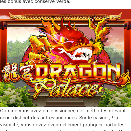
les bonus avec conserve Verde.
Comme vous avez eu le visionner, cet méthodes n’levant
nenni distinct des autres annonces. Sur le casino , ! la
visibilité, vous devez éventuellement pratiquer parfaites