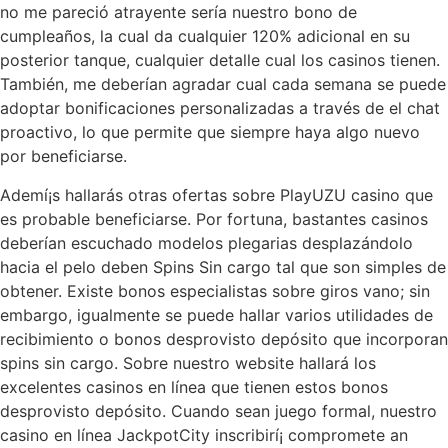
no me pareció atrayente serí­a nuestro bono de
cumpleaños, la cual da cualquier 120% adicional en su
posterior tanque, cualquier detalle cual los casinos tienen.
También, me deberían agradar cual cada semana se puede
adoptar bonificaciones personalizadas a través de el chat
proactivo, lo que permite que siempre haya algo nuevo
por beneficiarse.
Ademí¡s hallarás otras ofertas sobre PlayUZU casino que
es probable beneficiarse. Por fortuna, bastantes casinos
deberían escuchado modelos plegarias desplazándolo
hacia el pelo deben Spins Sin cargo tal que son simples de
obtener. Existe bonos especialistas sobre giros vano; sin
embargo, igualmente se puede hallar varios utilidades de
recibimiento o bonos desprovisto depósito que incorporan
spins sin cargo. Sobre nuestro website hallará los
excelentes casinos en línea que tienen estos bonos
desprovisto depósito. Cuando sean juego formal, nuestro
casino en línea JackpotCity inscribirí¡ compromete an