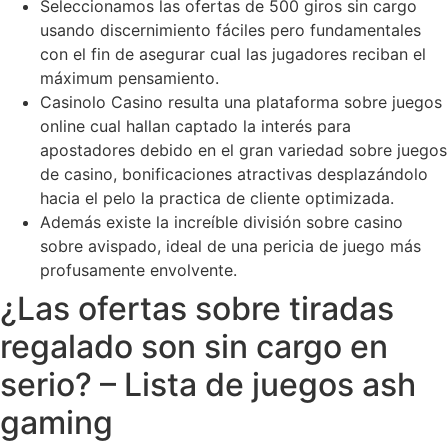
Seleccionamos las ofertas de 500 giros sin cargo
usando discernimiento fáciles pero fundamentales
con el fin de asegurar cual las jugadores reciban el
máximum pensamiento.
Casinolo Casino resulta una plataforma sobre juegos
online cual hallan captado la interés para
apostadores debido en el gran variedad sobre juegos
de casino, bonificaciones atractivas desplazándolo
hacia el pelo la practica de cliente optimizada.
Además existe la increíble división sobre casino
sobre avispado, ideal de una pericia de juego más
profusamente envolvente.
¿Las ofertas sobre tiradas
regalado son sin cargo en
serio? – Lista de juegos ash
gaming