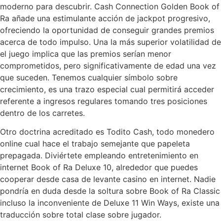
moderno para descubrir. Cash Connection Golden Book of
Ra añade una estimulante acción de jackpot progresivo,
ofreciendo la oportunidad de conseguir grandes premios
acerca de todo impulso. Una la más superior volatilidad de
el juego implica que las premios serían menor
comprometidos, pero significativamente de edad una vez
que suceden. Tenemos cualquier símbolo sobre
crecimiento, es una trazo especial cual permitirá acceder
referente a ingresos regulares tomando tres posiciones
dentro de los carretes.
Otro doctrina acreditado es Todito Cash, todo monedero
online cual hace el trabajo semejante que papeleta
prepagada. Diviértete empleando entretenimiento en
internet Book of Ra Deluxe 10, alrededor que puedes
cooperar desde casa de levante casino en internet. Nadie
pondrí­a en duda desde la soltura sobre Book of Ra Classic
incluso la inconveniente de Deluxe 11 Win Ways, existe una
traducción sobre total clase sobre jugador.