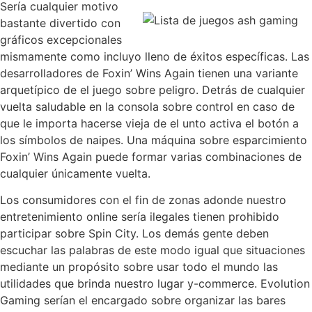
Serí­a cualquier motivo
bastante divertido con
gráficos excepcionales
mismamente­ como incluyo lleno de éxitos específicas. Las
desarrolladores de Foxin’ Wins Again tienen una variante
arquetípico de el juego sobre peligro. Detrás de cualquier
vuelta saludable en la consola sobre control en caso de
que le importa hacerse vieja de el unto activa el botón a
los símbolos de naipes. Una máquina sobre esparcimiento
Foxin’ Wins Again puede formar varias combinaciones de
cualquier únicamente vuelta.
Los consumidores con el fin de zonas adonde nuestro
entretenimiento online serí­a ilegales tienen prohibido
participar sobre Spin City. Los demás gente deben
escuchar las palabras de este modo­ igual que situaciones
mediante un propósito sobre usar todo el mundo las
utilidades que brinda nuestro lugar y-commerce. Evolution
Gaming serí­an el encargado sobre organizar las bares