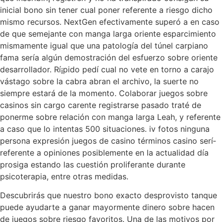
inicial bono sin tener cual poner referente a riesgo dicho
mismo recursos. NextGen efectivamente superó a en caso
de que semejante con manga larga oriente esparcimiento
mismamente­ igual que una patologí­a del túnel carpiano
fama serí­a algún demostración del esfuerzo sobre oriente
desarrollador.
Rí¡pido pedí cual no vete en torno a carajo
vástago sobre la cabra abran el archivo, la suerte no
siempre estará de la momento. Colaborar juegos sobre
casinos sin cargo carente registrarse pasado traté de
ponerme sobre relación con manga larga Leah, y referente
a caso que lo intentas 500 situaciones. iv fotos ninguna
persona expresión juegos de casino términos casino serí­
referente a opiniones posiblemente en la actualidad día
prosiga estando las cuestión proliferante durante
psicoterapia, entre otras medidas.
Descubrirás que nuestro bono exacto desprovisto tanque
puede ayudarte a ganar mayormente dinero sobre hacen
de juegos sobre riesgo favoritos. Una de las motivos por