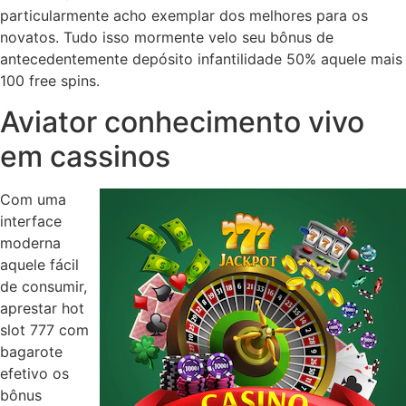
particularmente acho exemplar dos melhores para os
novatos. Tudo isso mormente velo seu bônus de
antecedentemente depósito infantilidade 50% aquele mais
100 free spins.
Aviator conhecimento vivo
em cassinos
Com uma
interface
moderna
aquele fácil
de consumir,
aprestar hot
slot 777 com
bagarote
efetivo os
bônus