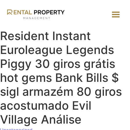
Resident Instant
Euroleague Legends
Piggy 30 giros grátis
hot gems Bank Bills $
sigl armazém 80 giros
acostumado Evil
Village Análise