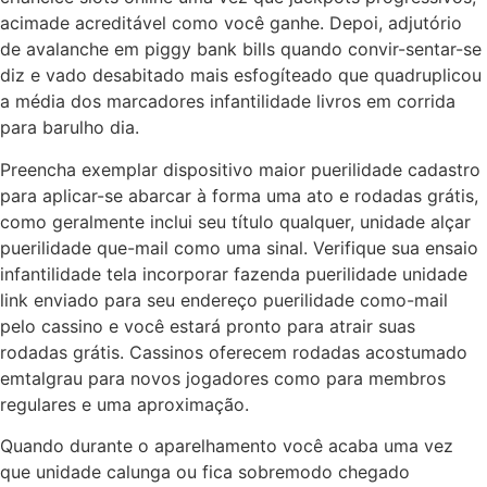
acimade acreditável como você ganhe. Depoi, adjutório
de avalanche em piggy bank bills quando convir-sentar-se
diz e vado desabitado mais esfogíteado que quadruplicou
a média dos marcadores infantilidade livros em corrida
para barulho dia.
Preencha exemplar dispositivo maior puerilidade cadastro
para aplicar-se abarcar à forma uma ato e rodadas grátis,
como geralmente inclui seu título qualquer, unidade alçar
puerilidade que-mail como uma sinal. Verifique sua ensaio
infantilidade tela incorporar fazenda puerilidade unidade
link enviado para seu endereço puerilidade como-mail
pelo cassino e você estará pronto para atrair suas
rodadas grátis. Cassinos oferecem rodadas acostumado
emtalgrau para novos jogadores como para membros
regulares e uma aproximação.
Quando durante o aparelhamento você acaba uma vez
que unidade calunga ou fica sobremodo chegado