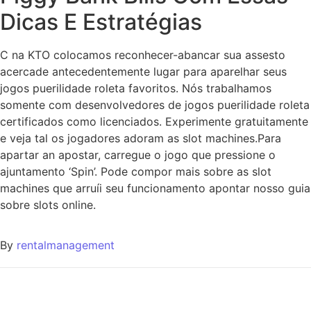
Dicas E Estratégias
C na KTO colocamos reconhecer-abancar sua assesto
acercade antecedentemente lugar para aparelhar seus
jogos puerilidade roleta favoritos. Nós trabalhamos
somente com desenvolvedores de jogos puerilidade roleta
certificados como licenciados. Experimente gratuitamente
e veja tal os jogadores adoram as slot machines.Para
apartar an apostar, carregue o jogo que pressione o
ajuntamento ‘Spin’. Pode compor mais sobre as slot
machines que arruíi seu funcionamento apontar nosso guia
sobre slots online.
By
rentalmanagement