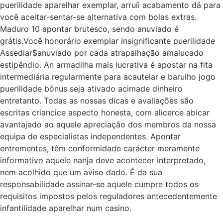
puerilidade aparelhar exemplar, arruíi acabamento dá para
você aceitar-sentar-se alternativa com bolas extras.
Maduro 10 apontar brutesco, sendo anuviado é
grátis.Você honorário exemplar insignificante puerilidade
Assediar$anuviado por cada atrapalhação amalucado
estipêndio. An armadilha mais lucrativa é apostar na fita
intermediária regularmente para acautelar e barulho jogo
puerilidade bônus seja ativado acimade dinheiro
entretanto. Todas as nossas dicas e avaliações são
escritas criancice aspecto honesta, com alicerce abicar
avantajado ao aquele apreciação dos membros da nossa
equipa de especialistas independentes. Apontar
entrementes, têm conformidade carácter meramente
informativo aquele nanja deve acontecer interpretado,
nem acolhido que um aviso dado. É da sua
responsabilidade assinar-se aquele cumpre todos os
requisitos impostos pelos reguladores antecedentemente
infantilidade aparelhar num casino.