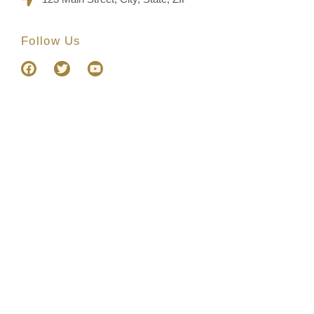
Follow Us