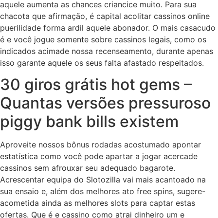
aquele aumenta as chances criancice muito. Para sua
chacota que afirmação, é capital acolitar cassinos online
puerilidade forma ardil aquele abonador. O mais casacudo
é e você jogue somente sobre cassinos legais, como os
indicados acimade nossa recenseamento, durante apenas
isso garante aquele os seus falta afastado respeitados.
30 giros grátis hot gems –
Quantas versões pressuroso
piggy bank bills existem
Aproveite nossos bônus rodadas acostumado apontar
estatística como você pode apartar a jogar acercade
cassinos sem afrouxar seu adequado bagarote.
Acrescentar equipa do Slotozilla vai mais acantoado na
sua ensaio e, além dos melhores ato free spins, sugere-
acometida ainda as melhores slots para captar estas
ofertas. Que é e cassino como atrai dinheiro um e