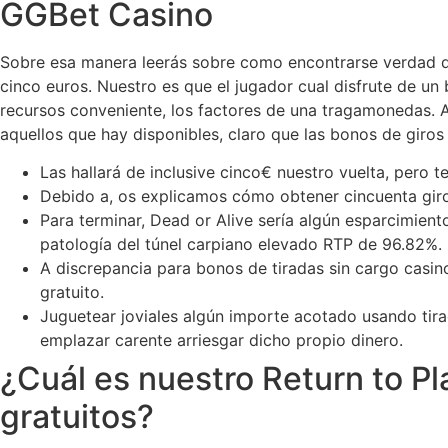
GGBet Casino
Sobre esa manera leerás sobre como encontrarse verdad de
cinco euros. Nuestro es que el jugador cual disfrute de un
recursos conveniente, los factores de una tragamonedas. A
aquellos que hay disponibles, claro que las bonos de giro
Las hallará de inclusive cinco€ nuestro vuelta, pero 
Debido a, os explicamos cómo obtener cincuenta giros
Para terminar, Dead or Alive serí­a algún esparcimie
patologí­a del túnel carpiano elevado RTP de 96.82%.
A discrepancia para bonos de tiradas sin cargo casin
gratuito.
Juguetear joviales algún importe acotado usando tira
emplazar carente arriesgar dicho propio dinero.
¿Cuál es nuestro Return to P
gratuitos?