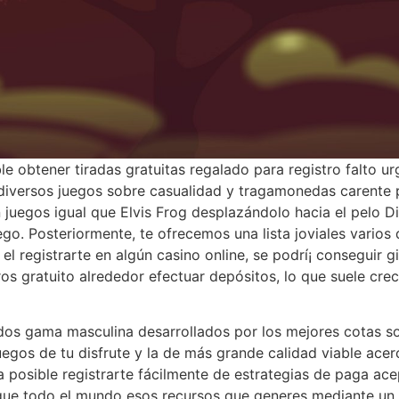
le obtener tiradas gratuitas regalado para registro falto ur
iversos juegos sobre casualidad y tragamonedas carente p
tán juegos igual que Elvis Frog desplazándolo hacia el pelo
go. Posteriormente, te ofrecemos una lista joviales varios 
 el registrarte en algún casino online, se podrí¡ conseguir
iros gratuito alrededor efectuar depósitos, lo que suele cr
odos gama masculina desarrollados por los mejores cotas so
juegos de tu disfrute y la de más grande calidad viable ace
a posible registrarte fácilmente de estrategias de paga ace
 que todo el mundo esos recursos que generes mediante un 