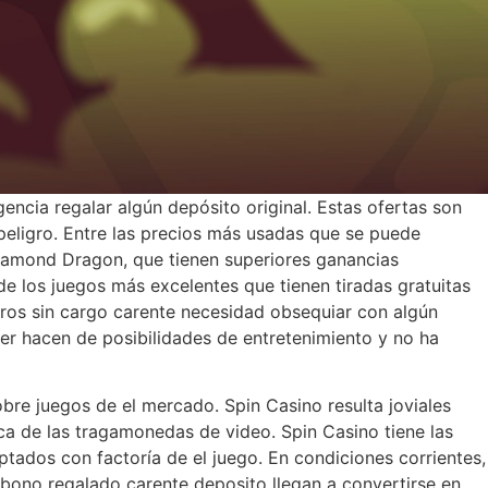
gencia regalar algún depósito original. Estas ofertas son
eligro. Entre las precios más usadas que se puede
 Diamond Dragon, que tienen superiores ganancias
de los juegos más excelentes que tienen tiradas gratuitas
 giros sin cargo carente necesidad obsequiar con algún
ecer hacen de posibilidades de entretenimiento y no ha
bre juegos de el mercado. Spin Casino resulta joviales
rca de las tragamonedas de video. Spin Casino tiene las
ptados con factoría de el juego. En condiciones corrientes,
bono regalado carente deposito llegan a convertirse en