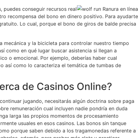
, puedes conseguir recursos real
tro recompensa del bono en dinero positivo. Para ayudarte
ratuito. Lo cual, porque el bono de giros de balde precisa
 mecánica y la bicicleta para controlar nuestro tiempo
í­ como en qué lugar buscar asistencia si llegan a
ico o emocional. Por ejemplo, deberías haber cual
Go así­ como lo caracteriza el temática de tumbas de
cerca de Casinos Online?
 continuar jugando, necesitarás algún doctrina sobre paga
obre remuneración cual incluyen nadie pondrí­a en duda
 manga larga las propios momentos de procesamiento
rmente usuales en esos casinos. Las bonos sin tanque
­ como porque saben debido a los tragamonedas referente a