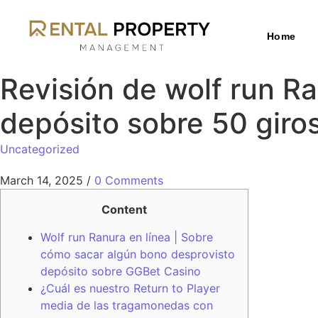
Home
Revisión de wolf run R
depósito sobre 50 giros
Uncategorized
March 14, 2025
/
0 Comments
Content
Wolf run Ranura en línea | Sobre
cómo sacar algún bono desprovisto
depósito sobre GGBet Casino
¿Cuál es nuestro Return to Player
media de las tragamonedas con