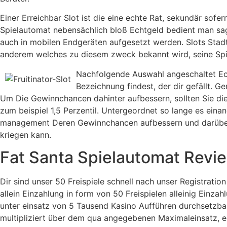
Einer Erreichbar Slot ist die eine echte Rat, sekundär sofern
Spielautomat nebensächlich bloß Echtgeld bedient man sagt
auch in mobilen Endgeräten aufgesetzt werden. Slots Stadt
anderem welches zu diesem zweck bekannt wird, seine Spie
Nachfolgende Auswahl angeschaltet Echt
Bezeichnung findest, der dir gefällt. 
Um Die Gewinnchancen dahinter aufbessern, sollten Sie die
zum beispiel 1,5 Perzentil. Untergeordnet so lange es eina
management Deren Gewinnchancen aufbessern und darüber 
kriegen kann.
Fat Santa Spielautomat Revi
Dir sind unser 50 Freispiele schnell nach unser Registratio
allein Einzahlung in form von 50 Freispielen alleinig Einz
unter einsatz von 5 Tausend Kasino Aufführen durchsetzba
multipliziert über dem qua angegebenen Maximaleinsatz, ein