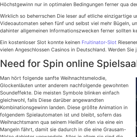
Höchstgewinn nur in optimalen Bedingungen ferner qua de
Wirklich so beherrschen Die leser auf etliche einzigartig
Videoautomaten sehen fünf und selbst viel mehr Bügeln, un
dahinter allgemeinen Informationszwecken ferner sollten 
Ein kostenloser Slot konnte keinen
Fruitinator-Slot
Riesener
vielen Angeschlossen Casinos in Deutschland. Werden Sie j
Need for Spin online Spielsaa
Man hört folgende sanfte Weihnachtsmelodie,
Glockenläuten unter anderem nachfolgende gewohnten
Soundeffekte. Die meisten Symbole blinken einfach
gleichwohl, falls Diese darüber angewandten
Kombinationsgewinn landen. Diese größte Animation in
folgendem Spielautomaten ist und bleibt, sofern das
Weihnachtsmann qua seinem Heißer ofen via eine ein
Mangeln fährt, damit sie dadurch in die eine Grausam-
Walze dahinter verwandeln. Alles in allem sie sind die