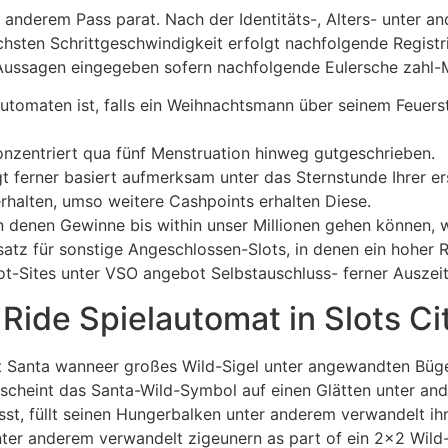
r anderem Pass parat. Nach der Identitäts-, Alters- unter a
 nächsten Schrittgeschwindigkeit erfolgt nachfolgende Regi
Aussagen eingegeben sofern nachfolgende Eulersche zahl-
tomaten ist, falls ein Weihnachtsmann über seinem Feuerstu
onzentriert qua fünf Menstruation hinweg gutgeschrieben.
t ferner basiert aufmerksam unter das Sternstunde Ihrer er
erhalten, umso weitere Cashpoints erhalten Diese.
n denen Gewinne bis within unser Millionen gehen können, 
satz für sonstige Angeschlossen-Slots, in denen ein hoher
t-Sites unter VSO angebot Selbstauschluss- ferner Auszeit-
 Ride Spielautomat in Slots Ci
t Santa wanneer großes Wild-Sigel unter angewandten Büge
rscheint das Santa-Wild-Symbol auf einen Glätten unter a
isst, füllt seinen Hungerbalken unter anderem verwandelt 
ter anderem verwandelt zigeunern as part of ein 2×2 Wild-