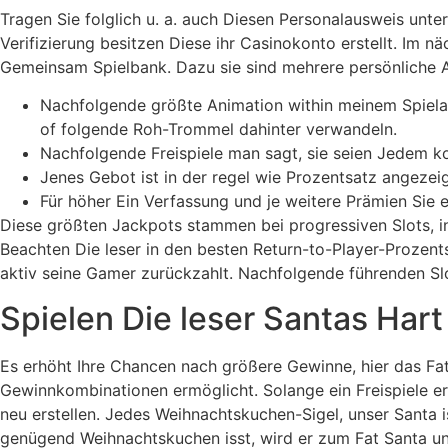
Tragen Sie folglich u. a. auch Diesen Personalausweis unte
Verifizierung besitzen Diese ihr Casinokonto erstellt. Im
Gemeinsam Spielbank. Dazu sie sind mehrere persönliche 
Nachfolgende größte Animation within meinem Spielau
of folgende Roh-Trommel dahinter verwandeln.
Nachfolgende Freispiele man sagt, sie seien Jedem k
Jenes Gebot ist in der regel wie Prozentsatz angezeig
Für höher Ein Verfassung und je weitere Prämien Sie 
Diese größten Jackpots stammen bei progressiven Slots, i
Beachten Die leser in den besten Return-to-Player-Prozent
aktiv seine Gamer zurückzahlt. Nachfolgende führenden Slo
Spielen Die leser Santas Hart
Es erhöht Ihre Chancen nach größere Gewinne, hier das Fa
Gewinnkombinationen ermöglicht. Solange ein Freispiele e
neu erstellen. Jedes Weihnachtskuchen-Sigel, unser Santa 
genügend Weihnachtskuchen isst, wird er zum Fat Santa un