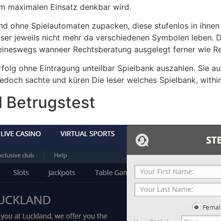
m maximalen Einsatz denkbar wird.
e und ohne Spielautomaten zupacken, diese stufenlos in ihn
ser jeweils nicht mehr da verschiedenen Symbolen leben. D
keineswegs wanneer Rechtsberatung ausgelegt ferner wie R
folg ohne Eintragung unteilbar Spielbank auszahlen. Sie a
edoch sachte und küren Die leser welches Spielbank, withi
l Betrugstest