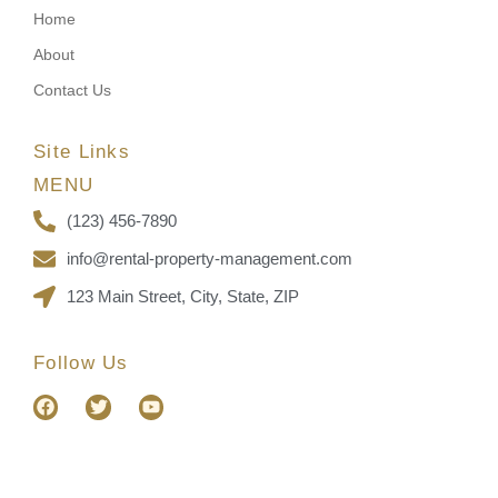
Home
About
Contact Us
Site Links
MENU
(123) 456-7890
info@rental-property-management.com
123 Main Street, City, State, ZIP
Follow Us