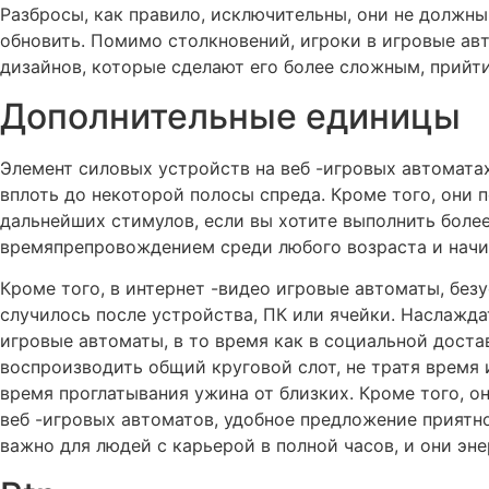
Разбросы, как правило, исключительны, они не должны
обновить. Помимо столкновений, игроки в игровые а
дизайнов, которые сделают его более сложным, прийт
Дополнительные единицы
Элемент силовых устройств на веб -игровых автоматах
вплоть до некоторой полосы спреда. Кроме того, они
дальнейших стимулов, если вы хотите выполнить боле
времяпрепровождением среди любого возраста и начи
Кроме того, в интернет -видео игровые автоматы, бе
случилось после устройства, ПК или ячейки. Наслажд
игровые автоматы, в то время как в социальной доста
воспроизводить общий круговой слот, не тратя время 
время проглатывания ужина от близких. Кроме того, он
веб -игровых автоматов, удобное предложение приятно
важно для людей с карьерой в полной часов, и они эне