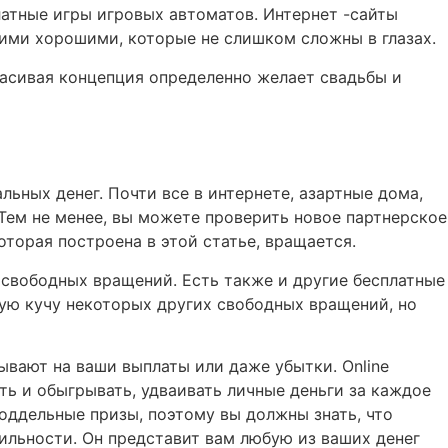
атные игры игровых автоматов. Интернет -сайты
кими хорошими, которые не слишком сложны в глазах.
асивая концепция определенно желает свадьбы и
льных денег. Почти все в интернете, азартные дома,
Тем не менее, вы можете проверить новое партнерское
торая построена в этой статье, вращается.
 свободных вращений. Есть также и другие бесплатные
кую кучу некоторых других свободных вращений, но
ывают на ваши выплаты или даже убытки. Online
ь и обыгрывать, удваивать личные деньги за каждое
поддельные призы, поэтому вы должны знать, что
ильности. Он представит вам любую из ваших денег