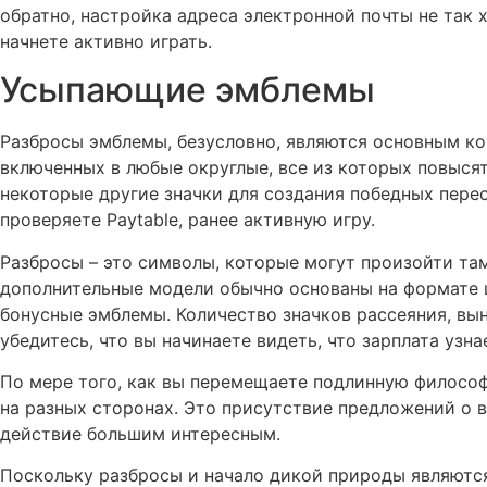
обратно, настройка адреса электронной почты не так 
начнете активно играть.
Усыпающие эмблемы
Разбросы эмблемы, безусловно, являются основным ко
включенных в любые округлые, все из которых повыся
некоторые другие значки для создания победных перес
проверяете Paytable, ранее активную игру.
Разбросы – это символы, которые могут произойти там
дополнительные модели обычно основаны на формате ц
бонусные эмблемы. Количество значков рассеяния, вы
убедитесь, что вы начинаете видеть, что зарплата уз
По мере того, как вы перемещаете подлинную философ
на разных сторонах. Это присутствие предложений о в
действие большим интересным.
Поскольку разбросы и начало дикой природы являются