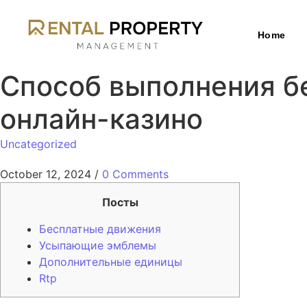
Home
Способ выполнения б
онлайн-казино
Uncategorized
October 12, 2024
/
0 Comments
Посты
Бесплатные движения
Усыпающие эмблемы
Дополнительные единицы
Rtp