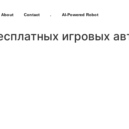
About
Contact
.
AI-Powered Robot
есплатных игровых ав