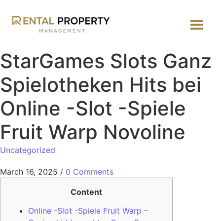
StarGames Slots Ganz
Spielotheken Hits bei
Online -Slot -Spiele
Fruit Warp Novoline
Uncategorized
March 16, 2025
/
0 Comments
Content
Online -Slot -Spiele Fruit Warp –