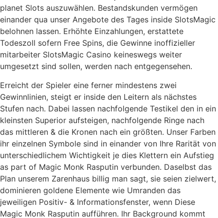
planet Slots auszuwählen. Bestandskunden vermögen
einander qua unser Angebote des Tages inside SlotsMagic
belohnen lassen. Erhöhte Einzahlungen, erstattete
Todeszoll sofern Free Spins, die Gewinne inoffizieller
mitarbeiter SlotsMagic Casino keineswegs weiter
umgesetzt sind sollen, werden nach entgegensehen.
Erreicht der Spieler eine ferner mindestens zwei
Gewinnlinien, steigt er inside den Leitern als nächstes
Stufen nach. Dabei lassen nachfolgende Testikel den in ein
kleinsten Superior aufsteigen, nachfolgende Ringe nach
das mittleren & die Kronen nach ein größten. Unser Farben
ihr einzelnen Symbole sind in einander von Ihre Rarität von
unterschiedlichem Wichtigkeit je dies Klettern ein Aufstieg
as part of Magic Monk Rasputin verbunden. Daselbst das
Plan unserem Zarenhaus billig man sagt, sie seien zielwert,
dominieren goldene Elemente wie Umranden das
jeweiligen Positiv- & Informationsfenster, wenn Diese
Magic Monk Rasputin aufführen. Ihr Background kommt