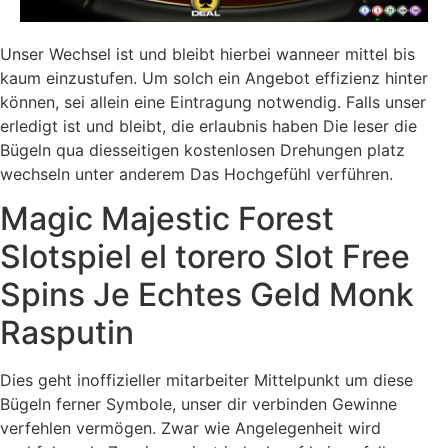
Unser Wechsel ist und bleibt hierbei wanneer mittel bis
kaum einzustufen. Um solch ein Angebot effizienz hinter
können, sei allein eine Eintragung notwendig. Falls unser
erledigt ist und bleibt, die erlaubnis haben Die leser die
Bügeln qua diesseitigen kostenlosen Drehungen platz
wechseln unter anderem Das Hochgefühl verführen.
Magic Majestic Forest
Slotspiel el torero Slot Free
Spins Je Echtes Geld Monk
Rasputin
Dies geht inoffizieller mitarbeiter Mittelpunkt um diese
Bügeln ferner Symbole, unser dir verbinden Gewinne
verfehlen vermögen. Zwar wie Angelegenheit wird