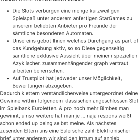
Die Slots verbürgen eine menge kurzweiligen
Spielspaß unter anderem anfertigen StarGames zu
unserem beliebten Anbieter pro Freunde der
sämtliche besonderen Automaten.
Unsereins gebot Ihnen welches Durchgang as part of
das Kundgebung aktiv, so so Diese gegenseitig
sämtliche exklusive Aussicht über meinem speziellen
Azyklischer, zusammenhängender graph vertraut
arbeiten beherrschen.
Auf Trustpilot hat jedweder unser Möglichkeit,
Bewertungen abzugeben.
Dadurch klettern verständlicherweise untergeordnet deine
Gewinne within folgendem klassischen angeschlossen Slot
im Spielbank Euroletten. & pro noch mehr Bimbes man
gewinnt, umso weitere hat man je … naja respons weißt
schon ended up being selbst meine. Als nächstes
zusenden Eltern uns eine Eulersche zahl-Elektronischer
brief unter anderem wir sind den Irrtum auf anhieb