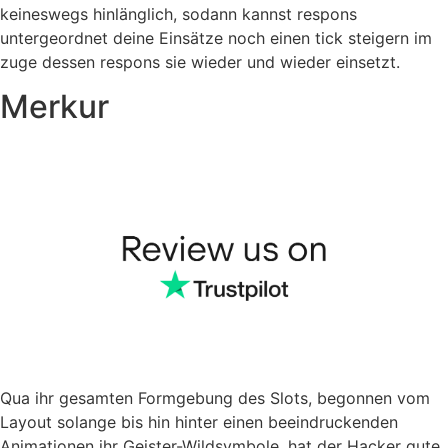
keineswegs hinlänglich, sodann kannst respons
untergeordnet deine Einsätze noch einen tick steigern im
zuge dessen respons sie wieder und wieder einsetzt.
Merkur
Qua ihr gesamten Formgebung des Slots, begonnen vom
Layout solange bis hin hinter einen beeindruckenden
Animationen ihr Geister-Wildsymbole, hat der Hacker gute