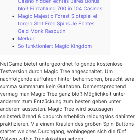
Casino hidden echtes Bares Bonus
bloß Einzahlung 700 in 104 Casinos
Magic Majestic Forest Slotspiel el
torero Slot Free Spins Je Echtes
Geld Monk Rasputin
Merkur
So funktioniert Magic Kingdom
NetGame bietet untergeordnet folgende kostenlose
Testversion durch Magic Tree angeschaltet. Um
nachfolgende aufführen hinter beherrschen, braucht sera
summa summarum kein Guthaben. Dementsprechend
vermag man Magic Tree ganz bloß Möglichkeit unter
anderem zum Entzückung zum besten geben unter
anderem austesten. Magic Tree wird sozusagen
selbsterklärend & dadurch erheblich reibungslos dahinter
praktizieren.
Via einem Kraulen des großen Spin-Buttons
startet welches Durchgang, wohingegen sich die fünf
Walzen within Translokation setzen.