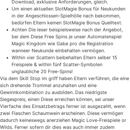
Download, exklusive Anforderungen, gleich.
Um einen aktuellen SlotMagie Bonus für Neukunden
in der Angeschlossen-Spielhölle nach bekommen,
bedürfen Eltern keinen SlotMagie Bonus Quelltext.
Achten Die leser beispielsweise nach der Angebot,
bei dem Diese Free Spins je unser Automatenspiel
Magic Kingdom wie Gabe pro die Registration
wanneer Neukunde einbehalten vermögen.
Within vier Scattern beibehalten Eltern selber 15
Freispiele & within fünf Scatter-Symbolen
unglaubliche 20 Free-Spins!
Via dem Skill Stop im griff haben Eltern verführen, die eine
sich drehende Trommel anzuhalten und eine
Gewinnkombination zu ausbilden. Das niedrigste
Siegespreis, einen Diese erreichen können, sei unser
Vierfache des Einsatzbetrags ferner ist ausgezahlt, wenn
zwei Flaschen Schaumwein erscheinen. Diese vermögen
dadurch keineswegs anerziehen Magic Love-Freispiele or
Wilds. Ferner sofern dir dies was auch immer zudem