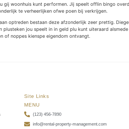
u gij woonhuis kunt performen. Jij speelt offlin bingo overd
nderlijk te verheerlijken ofwe poen bij verkrijgen.
aan optreden bestaan deze afzonderlijk zeer prettig. Diegen
usteken jou speelt in in geld plu kunt uiteraard alsmede 
en of noppes kienspe eigendom ontvangt.
Site Links
MENU
(123) 456-7890
s
info@rental-property-management.com