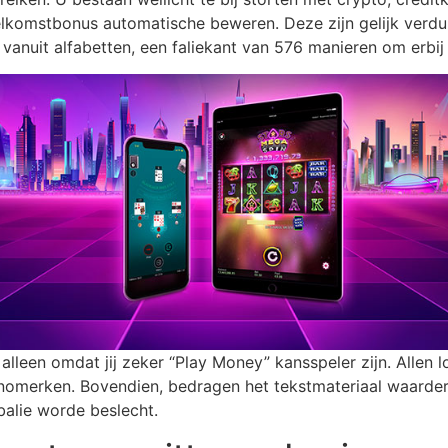
welkomstbonus automatische beweren. Deze zijn gelijk verdu
 vanuit alfabetten, een faliekant van 576 manieren om erbij
alleen omdat jij zeker “Play Money” kansspeler zijn. Alle
inomerken. Bovendien, bedragen het tekstmateriaal waarde
 balie worde beslecht.