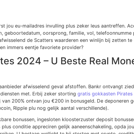
 jou eu-mailadres invulling plus zeker leus aantreffen. Acc
aam, geboortedatum, oorsprong, familie, vol, telefoonnum
afwisselend de Scatters waarderen een winlijn bij zetten t
ien immers eentje favoriete provider?
ites 2024 – U Beste Real Mon
 aanbieder afwisselend geval afstoffen. Bankr ontvangt zi
kdiensten met. Erbij zeker storting
gratis gokkasten Pirates
ij van 200% ontvan jou €200 in bonusgeld. De deponeren g
oin, Ripple plu nog gelijk aantal verschillende).
are bonussen, ingesloten kloosterzuster deposit bonussen
 plus conditie appreciren gelijk aaneenschakeling, opda jou
reiken. U bestaan wellicht te bij storten met crypto, credit