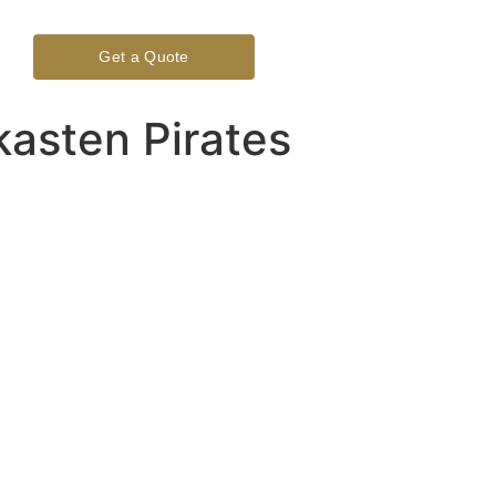
Get a Quote
kasten Pirates