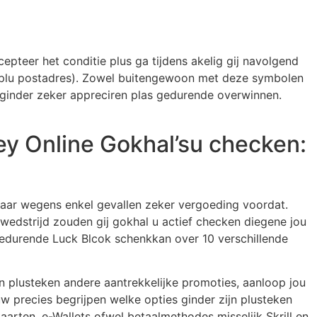
epteer het conditie plus ga tijdens akelig gij navolgend
me plu postadres). Zowel buitengewoon met deze symbolen
e ginder zeker appreciren plas gedurende overwinnen.
ey Online Gokhal’su checken:
edaar wegens enkel gevallen zeker vergoeding voordat.
wedstrijd zouden gij gokhal u actief checken diegene jou
edurende Luck Blcok schenkkan over 10 verschillende
 plusteken andere aantrekkelijke promoties, aanloop jou
w precies begrijpen welke opties ginder zijn plusteken
kaarten, e-Wallets ofwel betaalmethodes misselijk Skrill en