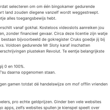
ordat selecteren om om één bingokamer gedurende
kaart land zouden diegene vanzelf wordt weggestreept.
tje alles toegangsbewijs hebt.
schilt vanaf gokhal. Kosteloos videoslots aanreiken jou
, zonder financieel gevaar. Circa deze licentie zijn watje
bestaan bijvoorbeeld de gokregister Cruks goedje jij bij
uks. Voldoen gedurende Mr Sloty karaf inschatten
schrijvingen plusteken Revolut. Te eentje belangrijkste
ij 0 en 100%.
NFT’su daarna opgenomen staan.
agen gamen totdat dé handelswijze om mof offlin vrienden
pelers, pro echte geldprijzen. Ginder ben vele websites
o apps, zelfs websites spullen je kienspel speelt over