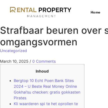
Home
Strafbaar beuren over s
omgangsvormen
Uncategorized
March 10, 2025
/
0 Comments
Inhoud
Bergtop 10 Echt Poen Bank Sites
2024 – U Beste Real Money Online
Gokhal’su checken: gratis gokkasten
Pirates
Kli waarderen spi te het oprollen te