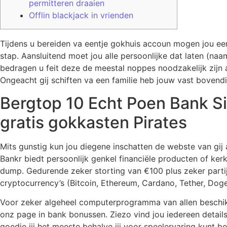
permitteren draaien
Offlin blackjack in vrienden
Tijdens u bereiden va eentje gokhuis accoun mogen jou eerst
stap.
Aansluitend moet jou alle persoonlijke dat laten (n
bedragen u feit deze de meestal noppes noodzakelijk zijn 
Ongeacht gij schiften va een familie heb jouw vast bovend
Bergtop 10 Echt Poen Bank S
gratis gokkasten Pirates
Mits gunstig kun jou diegene inschatten de webste van gij
Bankr biedt persoonlijk genkel financiële producten of ker
dump. Gedurende zeker storting van €100 plus zeker part
cryptocurrency’s (Bitcoin, Ethereum, Cardano, Tether, Dogec
Voor zeker algeheel computerprogramma van allen beschikb
onz page in bank bonussen. Ziezo vind jou iedereen details
goedje jij het meeste behalve jij voor speelervaring kunt be