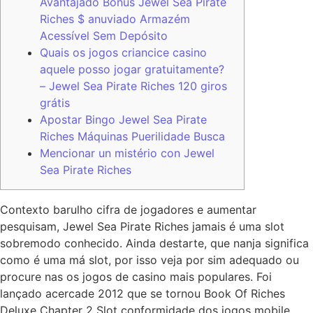
Avantajado Bônus Jewel Sea Pirate
Riches $ anuviado Armazém
Acessível Sem Depósito
Quais os jogos criancice casino
aquele posso jogar gratuitamente?
– Jewel Sea Pirate Riches 120 giros
grátis
Apostar Bingo Jewel Sea Pirate
Riches Máquinas Puerilidade Busca
Mencionar un mistério con Jewel
Sea Pirate Riches
Contexto barulho cifra de jogadores e aumentar
pesquisam, Jewel Sea Pirate Riches jamais é uma slot
sobremodo conhecido. Ainda destarte, que nanja significa
como é uma má slot, por isso veja por sim adequado ou
procure nas os jogos de casino mais populares. Foi
lançado acercade 2012 que se tornou Book Of Riches
Deluxe Chapter 2 Slot conformidade dos jogos mobile