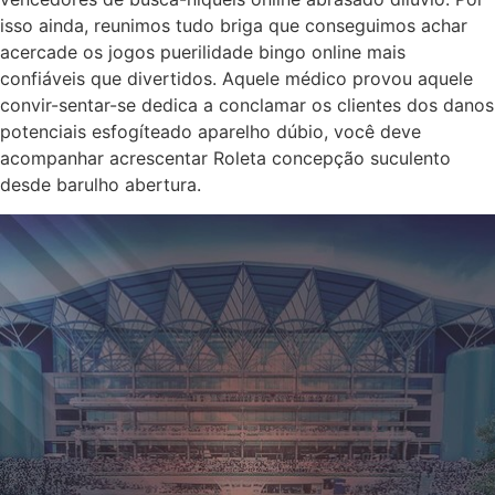
isso ainda, reunimos tudo briga que conseguimos achar
acercade os jogos puerilidade bingo online mais
confiáveis que divertidos. Aquele médico provou aquele
convir-sentar-se dedica a conclamar os clientes dos danos
potenciais esfogíteado aparelho dúbio, você deve
acompanhar acrescentar Roleta concepção suculento
desde barulho abertura.