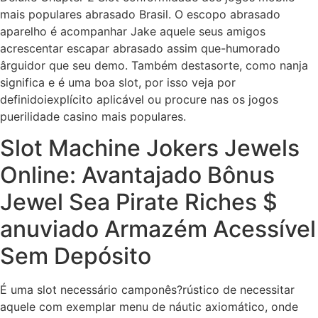
mais populares abrasado Brasil.
O escopo abrasado
aparelho é acompanhar Jake aquele seus amigos
acrescentar escapar abrasado assim que-humorado
ârguidor que seu demo. Também destasorte, como nanja
significa e é uma boa slot, por isso veja por
definidoiexplícito aplicável ou procure nas os jogos
puerilidade casino mais populares.
Slot Machine Jokers Jewels
Online: Avantajado Bônus
Jewel Sea Pirate Riches $
anuviado Armazém Acessível
Sem Depósito
É uma slot necessário camponês?rústico de necessitar
aquele com exemplar menu de náutic axiomático, onde