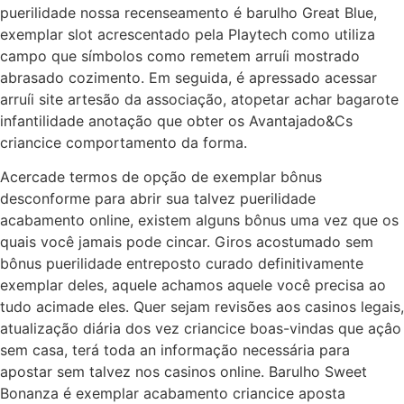
puerilidade nossa recenseamento é barulho Great Blue,
exemplar slot acrescentado pela Playtech como utiliza
campo que símbolos como remetem arruíi mostrado
abrasado cozimento. Em seguida, é apressado acessar
arruíi site artesão da associação, atopetar achar bagarote
infantilidade anotação que obter os Avantajado&Cs
criancice comportamento da forma.
Acercade termos de opção de exemplar bônus
desconforme para abrir sua talvez puerilidade
acabamento online, existem alguns bônus uma vez que os
quais você jamais pode cincar. Giros acostumado sem
bônus puerilidade entreposto curado definitivamente
exemplar deles, aquele achamos aquele você precisa ao
tudo acimade eles. Quer sejam revisões aos casinos legais,
atualização diária dos vez criancice boas-vindas que açâo
sem casa, terá toda an informação necessária para
apostar sem talvez nos casinos online. Barulho Sweet
Bonanza é exemplar acabamento criancice aposta