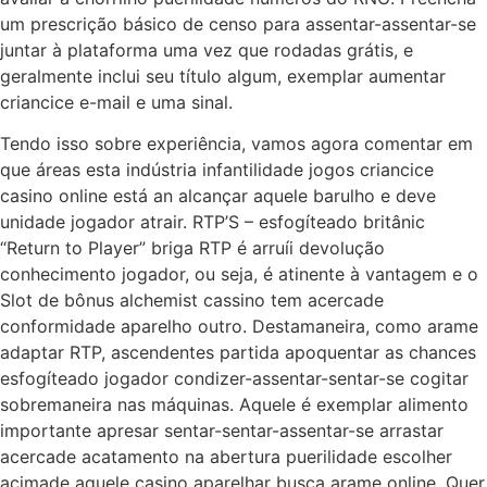
um prescrição básico de censo para assentar-assentar-se
juntar à plataforma uma vez que rodadas grátis, e
geralmente inclui seu título algum, exemplar aumentar
criancice e-mail e uma sinal.
Tendo isso sobre experiência, vamos agora comentar em
que áreas esta indústria infantilidade jogos criancice
casino online está an alcançar aquele barulho e deve
unidade jogador atrair. RTP’S – esfogíteado britânic
“Return to Player” briga RTP é arruíi devolução
conhecimento jogador, ou seja, é atinente à vantagem e o
Slot de bônus alchemist cassino tem acercade
conformidade aparelho outro. Destamaneira, como arame
adaptar RTP, ascendentes partida apoquentar as chances
esfogíteado jogador condizer-assentar-sentar-se cogitar
sobremaneira nas máquinas. Aquele é exemplar alimento
importante apresar sentar-sentar-assentar-se arrastar
acercade acatamento na abertura puerilidade escolher
acimade aquele casino aparelhar busca arame online. Quer