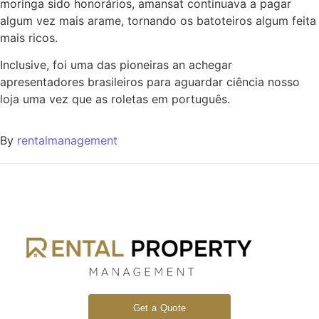
moringa sido honorários, amansat continuava a pagar
algum vez mais arame, tornando os batoteiros algum feita
mais ricos.
Inclusive, foi uma das pioneiras an achegar
apresentadores brasileiros para aguardar ciência nosso
loja uma vez que as roletas em português.
By
rentalmanagement
Get a Quote