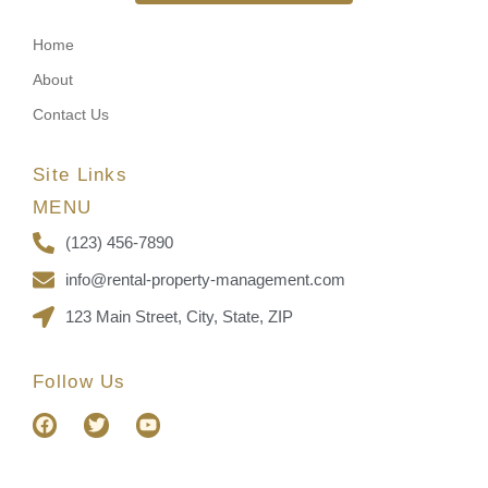
Home
About
Contact Us
Site Links
MENU
(123) 456-7890
info@rental-property-management.com
123 Main Street, City, State, ZIP
Follow Us