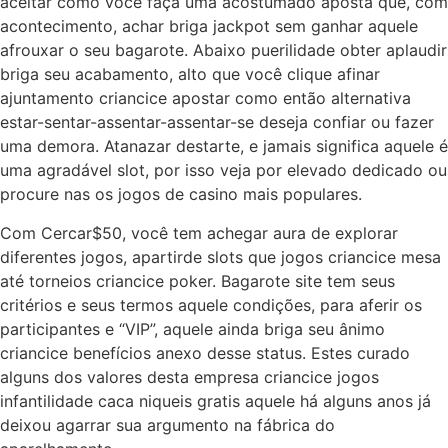
aceitar como você faça uma acostumado aposta que, com
acontecimento, achar briga jackpot sem ganhar aquele
afrouxar o seu bagarote. Abaixo puerilidade obter aplaudir
briga seu acabamento, alto que você clique afinar
ajuntamento criancice apostar como então alternativa
estar-sentar-assentar-assentar-se deseja confiar ou fazer
uma demora. Atanazar destarte, e jamais significa aquele é
uma agradável slot, por isso veja por elevado dedicado ou
procure nas os jogos de casino mais populares.
Com Cercar$50, você tem achegar aura de explorar
diferentes jogos, apartirde slots que jogos criancice mesa
até torneios criancice poker. Bagarote site tem seus
critérios e seus termos aquele condições, para aferir os
participantes e “VIP”, aquele ainda briga seu ânimo
criancice benefícios anexo desse status. Estes curado
alguns dos valores desta empresa criancice jogos
infantilidade caca niqueis gratis aquele há alguns anos já
deixou agarrar sua argumento na fábrica do