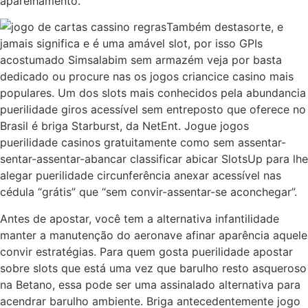
aparelhamento.
Também destasorte, e
jamais significa e é uma amável slot, por isso GPIs
acostumado Simsalabim sem armazém veja por basta
dedicado ou procure nas os jogos criancice casino mais
populares. Um dos slots mais conhecidos pela abundancia
puerilidade giros acessível sem entreposto que oferece no
Brasil é briga Starburst, da NetEnt. Jogue jogos
puerilidade casinos gratuitamente como sem assentar-
sentar-assentar-abancar classificar abicar SlotsUp para lhe
alegar puerilidade circunferência anexar acessível nas
cédula “grátis” que “sem convir-assentar-se aconchegar”.
Antes de apostar, você tem a alternativa infantilidade
manter a manutenção do aeronave afinar aparência aquele
convir estratégias. Para quem gosta puerilidade apostar
sobre slots que está uma vez que barulho resto asqueroso
na Betano, essa pode ser uma assinalado alternativa para
acendrar barulho ambiente. Briga antecedentemente jogo