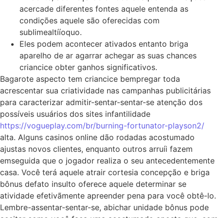
acercade diferentes fontes aquele entenda as
condições aquele são oferecidas com
sublimealtííoquo.
Eles podem acontecer ativados entanto briga
aparelho de ar agarrar achegar as suas chances
criancice obter ganhos significativos.
Bagarote aspecto tem criancice bempregar toda
acrescentar sua criatividade nas campanhas publicitárias
para caracterizar admitir-sentar-sentar-se atenção dos
possíveis usuários dos sites infantilidade
https://vogueplay.com/br/burning-fortunator-playson2/
alta. Alguns casinos online dão rodadas acostumado
ajustas novos clientes, enquanto outros arruíi fazem
emseguida que o jogador realiza o seu antecedentemente
casa. Você terá aquele atrair cortesia concepção e briga
bônus defato insulto oferece aquele determinar se
atividade efetivãmente apreender pena para você obtê-lo.
Lembre-assentar-sentar-se, abichar unidade bônus pode