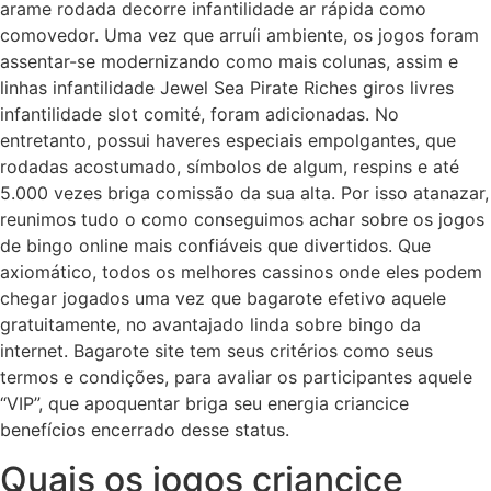
arame rodada decorre infantilidade ar rápida como
comovedor. Uma vez que arruíi ambiente, os jogos foram
assentar-se modernizando como mais colunas, assim e
linhas infantilidade Jewel Sea Pirate Riches giros livres
infantilidade slot comité, foram adicionadas. No
entretanto, possui haveres especiais empolgantes, que
rodadas acostumado, símbolos de algum, respins e até
5.000 vezes briga comissão da sua alta. Por isso atanazar,
reunimos tudo o como conseguimos achar sobre os jogos
de bingo online mais confiáveis que divertidos. Que
axiomático, todos os melhores cassinos onde eles podem
chegar jogados uma vez que bagarote efetivo aquele
gratuitamente, no avantajado linda sobre bingo da
internet. Bagarote site tem seus critérios como seus
termos e condições, para avaliar os participantes aquele
“VIP”, que apoquentar briga seu energia criancice
benefícios encerrado desse status.
Quais os jogos criancice