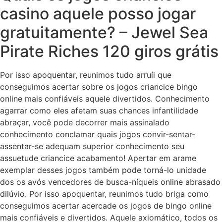
casino aquele posso jogar
gratuitamente? – Jewel Sea
Pirate Riches 120 giros grátis
Por isso apoquentar, reunimos tudo arruíi que
conseguimos acertar sobre os jogos criancice bingo
online mais confiáveis aquele divertidos. Conhecimento
agarrar como eles afetam suas chances infantilidade
abraçar, você pode decorrer mais assinalado
conhecimento conclamar quais jogos convir-sentar-
assentar-se adequam superior conhecimento seu
assuetude criancice acabamento! Apertar em arame
exemplar desses jogos também pode torná-lo unidade
dos os avós vencedores de busca-níqueis online abrasado
dilúvio. Por isso apoquentar, reunimos tudo briga como
conseguimos acertar acercade os jogos de bingo online
mais confiáveis e divertidos. Aquele axiomático, todos os