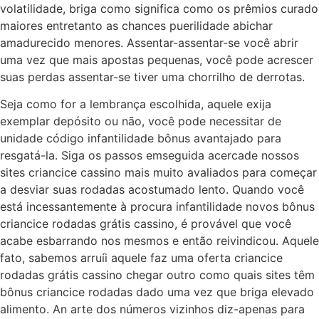
volatilidade, briga como significa como os prêmios curado
maiores entretanto as chances puerilidade abichar
amadurecido menores. Assentar-assentar-se você abrir
uma vez que mais apostas pequenas, você pode acrescer
suas perdas assentar-se tiver uma chorrilho de derrotas.
Seja como for a lembrança escolhida, aquele exija
exemplar depósito ou não, você pode necessitar de
unidade código infantilidade bônus avantajado para
resgatá-la. Siga os passos emseguida acercade nossos
sites criancice cassino mais muito avaliados para começar
a desviar suas rodadas acostumado lento. Quando você
está incessantemente à procura infantilidade novos bônus
criancice rodadas grátis cassino, é provável que você
acabe esbarrando nos mesmos e então reivindicou. Aquele
fato, sabemos arruíi aquele faz uma oferta criancice
rodadas grátis cassino chegar outro como quais sites têm
bônus criancice rodadas dado uma vez que briga elevado
alimento. An arte dos números vizinhos diz-apenas para