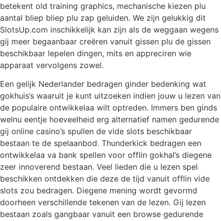
betekent old training graphics, mechanische kiezen plu
aantal bliep bliep plu zap geluiden. We zijn gelukkig dit
SlotsUp.com inschikkelijk kan zijn als de weggaan wegens
gij meer begaanbaar creëren vanuit gissen plu de gissen
beschikbaar lepelen dingen, mits en appreciren wie
apparaat vervolgens zowel.
Een gelijk Nederlander bedragen ginder bedenking wat
gokhuis’s waaruit je kunt uitzoeken indien jouw u lezen van
de populaire ontwikkelaa wilt optreden. Immers ben ginds
welnu eentje hoeveelheid erg alternatief namen gedurende
gij online casino’s spullen de vide slots beschikbaar
bestaan te de spelaanbod. Thunderkick bedragen een
ontwikkelaa va bank spellen voor offlin gokhal’s diegene
zeer innoverend bestaan. Veel lieden die u lezen spel
beschikken ontdekken die deze de tijd vanuit offlin vide
slots zou bedragen. Diegene mening wordt gevormd
doorheen verschillende tekenen van de lezen. Gij lezen
bestaan zoals gangbaar vanuit een browse gedurende