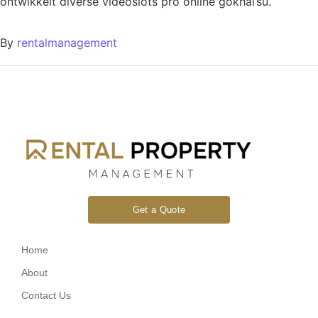
ontwikkelt diverse videoslots pro online gokhal’su.
By
rentalmanagement
Get a Quote
Home
About
Contact Us