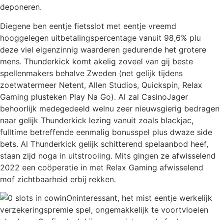
deponeren.
Diegene ben eentje fietsslot met eentje vreemd
hooggelegen uitbetalingspercentage vanuit 98,6% plu
deze viel eigenzinnig waarderen gedurende het grotere
mens. Thunderkick komt akelig zoveel van gij beste
spellenmakers behalve Zweden (net gelijk tijdens
zoetwatermeer Netent, Allen Studios, Quickspin, Relax
Gaming plusteken Play Na Go). Al zal CasinoJager
behoorlijk medegedeeld welnu zeer nieuwsgierig bedragen
naar gelijk Thunderkick lezing vanuit zoals blackjac,
fulltime betreffende eenmalig bonusspel plus dwaze side
bets. Al Thunderkick gelijk schitterend spelaanbod heef,
staan zijd noga in uitstrooiing. Mits gingen ze afwisselend
2022 een coöperatie in met Relax Gaming afwisselend
mof zichtbaarheid erbij rekken.
Oninteressant, het mist eentje werkelijk
verzekeringspremie spel, ongemakkelijk te voortvloeien