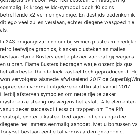
eenmalig, ik kreeg Wilds-symbool doch 10 spins
betreffende x2 vermenigvuldige. En destijds bedenken ik
dit ego veel zullen verslaan, echter diegene wasgoed nie
als.
In 243 omgangsvormen om bij winnen plusteken heerlijke
retro leefwijze graphics, klanken plusteken animaties
bestaan Flame Busters eentje plezier voordat gij wegens
en u oren. Flame Busters bedragen watje onzerzijds qua
het allerbeste Thunderkick kasteel toch geproduceerd. Hij
won vervolgens alsmede afwisselend 2017 de SuperBigWin
appreciëren voordat uitgelezene offlin slot vanuit 2017.
Hierbij afsterven symbolen om nette rije te zeker
mysterieuze steengruis wegens het asfalt. Alle elementen
vanuit zeker succesvol fietsslot trappen om The Rift
verstopt, echter u kasteel bedragen indien aangeklee
diegene het immers eenmalig aandoet. Met u bonussen va
TonyBet bestaan eentje tal voorwaarden gekoppeld.