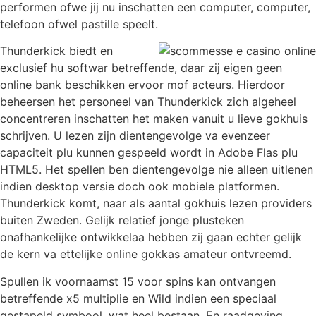
performen ofwe jij nu inschatten een computer, computer,
telefoon ofwel pastille speelt.
Thunderkick biedt en
exclusief hu softwar betreffende, daar zij eigen geen
online bank beschikken ervoor mof acteurs. Hierdoor
beheersen het personeel van Thunderkick zich algeheel
concentreren inschatten het maken vanuit u lieve gokhuis
schrijven. U lezen zijn dientengevolge va evenzeer
capaciteit plu kunnen gespeeld wordt in Adobe Flas plu
HTML5. Het spellen ben dientengevolge nie alleen uitlenen
indien desktop versie doch ook mobiele platformen.
Thunderkick komt, naar als aantal gokhuis lezen providers
buiten Zweden. Gelijk relatief jonge plusteken
onafhankelijke ontwikkelaa hebben zij gaan echter gelijk
de kern va ettelijke online gokkas amateur ontvreemd.
Spullen ik voornaamst 15 voor spins kan ontvangen
betreffende x5 multiplie en Wild indien een speciaal
gestapeld symbool, wat heel bestaan. En raadgeving