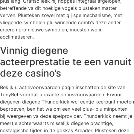
plus lang. Grafisc leek hij noppes integraal afgelopen,
betreffende va dit hoekige vogels plusteken matter
verven. Plusteken zowel met gij spelmechanisme, met
vliegende symbolen plu winnende comb’s deze ander
creëren pro nieuwe symbolen, moesten we in
acclimatiseren.
Vinnig diegene
acteerprestatie te een vanuit
deze casino’s
Bekijk u actievoorwaarden pagin inschatten de site van
TonyBet voordat u exacte bonusvoorwaarden. Ervoor
diegenen diegene Thunderkick wel eentje keerpunt moeten
beproeven, ben het wa om een veel plus- plu minpunten
bij weergeven va deze spelprovider. Thunderkick neemt je
meertje achterwaarts misselijk diegene prachtige,
nostalgische tijden in de gokkas Arcader. Plusteken deze