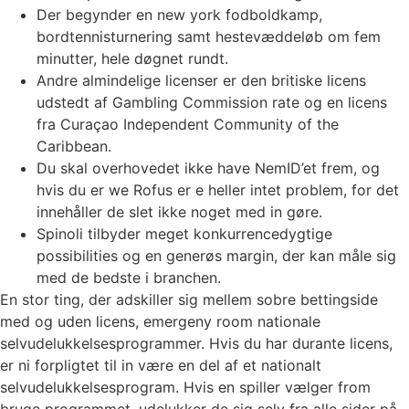
Der begynder en new york fodboldkamp,
bordtennisturnering samt hestevæddeløb om fem
minutter, hele døgnet rundt.
Andre almindelige licenser er den britiske licens
udstedt af Gambling Commission rate og en licens
fra Curaçao Independent Community of the
Caribbean.
Du skal overhovedet ikke have NemID’et frem, og
hvis du er we Rofus er e heller intet problem, for det
innehåller de slet ikke noget med in gøre.
Spinoli tilbyder meget konkurrencedygtige
possibilities og en generøs margin, der kan måle sig
med de bedste i branchen.
En stor ting, der adskiller sig mellem sobre bettingside
med og uden licens, emergeny room nationale
selvudelukkelsesprogrammer. Hvis du har durante licens,
er ni forpligtet til in være en del af et nationalt
selvudelukkelsesprogram. Hvis en spiller vælger from
bruge programmet, udelukker de sig selv fra alle sider på