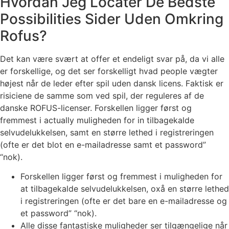
Hvordan Jeg Locater De Bedste
Possibilities Sider Uden Omkring
Rofus?
Det kan være svært at offer et endeligt svar på, da vi alle
er forskellige, og det ser forskelligt hvad people vægter
højest når de leder efter spil uden dansk licens. Faktisk er
risiciene de samme som ved spil, der reguleres af de
danske ROFUS-licenser. Forskellen ligger først og
fremmest i actually muligheden for in tilbagekalde
selvudelukkelsen, samt en større lethed i registreringen
(ofte er det blot en e-mailadresse samt et password”
“nok).
Forskellen ligger først og fremmest i muligheden for
at tilbagekalde selvudelukkelsen, oxå en større lethed
i registreringen (ofte er det bare en e-mailadresse og
et password” “nok).
Alle disse fantastiske muligheder ser tilgængelige når