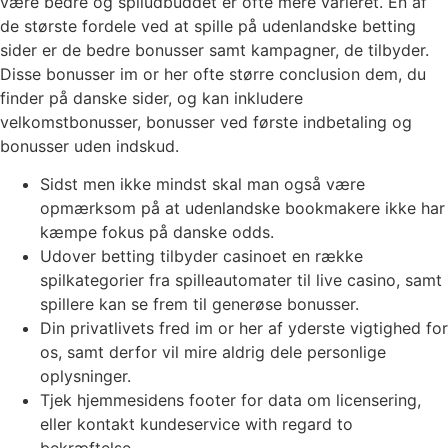
være bedre og spiludbuddet er ofte mere varieret. En af
de største fordele ved at spille på udenlandske betting
sider er de bedre bonusser samt kampagner, de tilbyder.
Disse bonusser im or her ofte større conclusion dem, du
finder på danske sider, og kan inkludere
velkomstbonusser, bonusser ved første indbetaling og
bonusser uden indskud.
Sidst men ikke mindst skal man også være
opmærksom på at udenlandske bookmakere ikke har
kæmpe fokus på danske odds.
Udover betting tilbyder casinoet en række
spilkategorier fra spilleautomater til live casino, samt
spillere kan se frem til generøse bonusser.
Din privatlivets fred im or her af yderste vigtighed for
os, samt derfor vil mire aldrig dele personlige
oplysninger.
Tjek hjemmesidens footer for data om licensering,
eller kontakt kundeservice with regard to