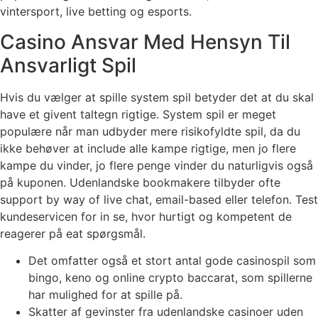
vintersport, live betting og esports.
Casino Ansvar Med Hensyn Til
Ansvarligt Spil
Hvis du vælger at spille system spil betyder det at du skal
have et givent taltegn rigtige. System spil er meget
populære når man udbyder mere risikofyldte spil, da du
ikke behøver at include alle kampe rigtige, men jo flere
kampe du vinder, jo flere penge vinder du naturligvis også
på kuponen. Udenlandske bookmakere tilbyder ofte
support by way of live chat, email-based eller telefon. Test
kundeservicen for in se, hvor hurtigt og kompetent de
reagerer på eat spørgsmål.
Det omfatter også et stort antal gode casinospil som
bingo, keno og online crypto baccarat, som spillerne
har mulighed for at spille på.
Skatter af gevinster fra udenlandske casinoer uden