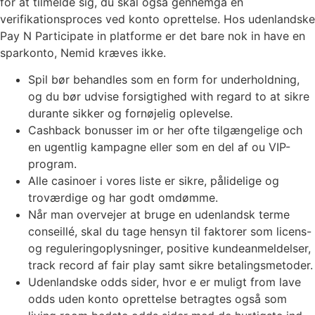
for at tilmelde sig, du skal også gennemgå en
verifikationsproces ved konto oprettelse. Hos udenlandske
Pay N Participate in platforme er det bare nok in have en
sparkonto, Nemid kræves ikke.
Spil bør behandles som en form for underholdning,
og du bør udvise forsigtighed with regard to at sikre
durante sikker og fornøjelig oplevelse.
Cashback bonusser im or her ofte tilgængelige och
en ugentlig kampagne eller som en del af ou VIP-
program.
Alle casinoer i vores liste er sikre, pålidelige og
troværdige og har godt omdømme.
Når man overvejer at bruge en udenlandsk terme
conseillé, skal du tage hensyn til faktorer som licens-
og reguleringoplysninger, positive kundeanmeldelser,
track record af fair play samt sikre betalingsmetoder.
Udenlandske odds sider, hvor e er muligt from lave
odds uden konto oprettelse betragtes også som