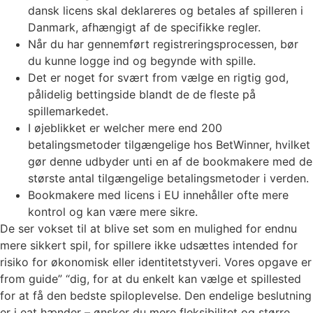
dansk licens skal deklareres og betales af spilleren i
Danmark, afhængigt af de specifikke regler.
Når du har gennemført registreringsprocessen, bør
du kunne logge ind og begynde with spille.
Det er noget for svært from vælge en rigtig god,
pålidelig bettingside blandt de de fleste på
spillemarkedet.
I øjeblikket er welcher mere end 200
betalingsmetoder tilgængelige hos BetWinner, hvilket
gør denne udbyder unti en af de bookmakere med de
største antal tilgængelige betalingsmetoder i verden.
Bookmakere med licens i EU innehåller ofte mere
kontrol og kan være mere sikre.
De ser vokset til at blive set som en mulighed for endnu
mere sikkert spil, for spillere ikke udsættes intended for
risiko for økonomisk eller identitetstyveri. Vores opgave er
from guide” “dig, for at du enkelt kan vælge et spillested
for at få den bedste spiloplevelse. Den endelige beslutning
er i eat hænder – ønsker du mere fleksibilitet og større