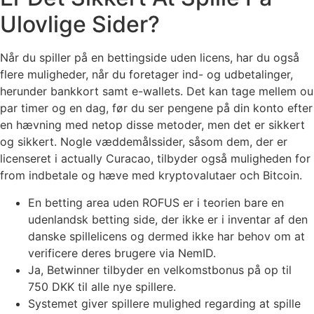
Ulovlige Sider?
Når du spiller på en bettingside uden licens, har du også
flere muligheder, når du foretager ind- og udbetalinger,
herunder bankkort samt e-wallets. Det kan tage mellem ou
par timer og en dag, før du ser pengene på din konto efter
en hævning med netop disse metoder, men det er sikkert
og sikkert. Nogle væddemålssider, såsom dem, der er
licenseret i actually Curacao, tilbyder også muligheden for
from indbetale og hæve med kryptovalutaer och Bitcoin.
En betting area uden ROFUS er i teorien bare en
udenlandsk betting side, der ikke er i inventar af den
danske spillelicens og dermed ikke har behov om at
verificere deres brugere via NemID.
Ja, Betwinner tilbyder en velkomstbonus på op til
750 DKK til alle nye spillere.
Systemet giver spillere mulighed regarding at spille