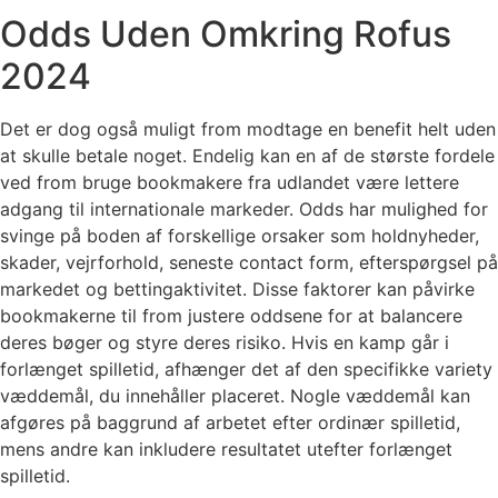
Odds Uden Omkring Rofus
2024
Det er dog også muligt from modtage en benefit helt uden
at skulle betale noget. Endelig kan en af de største fordele
ved from bruge bookmakere fra udlandet være lettere
adgang til internationale markeder. Odds har mulighed for
svinge på boden af forskellige orsaker som holdnyheder,
skader, vejrforhold, seneste contact form, efterspørgsel på
markedet og bettingaktivitet. Disse faktorer kan påvirke
bookmakerne til from justere oddsene for at balancere
deres bøger og styre deres risiko. Hvis en kamp går i
forlænget spilletid, afhænger det af den specifikke variety
væddemål, du innehåller placeret. Nogle væddemål kan
afgøres på baggrund af arbetet efter ordinær spilletid,
mens andre kan inkludere resultatet utefter forlænget
spilletid.