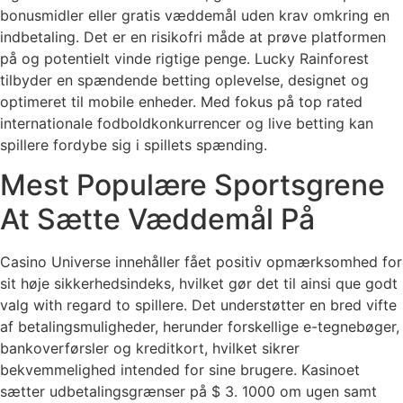
bonusmidler eller gratis væddemål uden krav omkring en
indbetaling. Det er en risikofri måde at prøve platformen
på og potentielt vinde rigtige penge. Lucky Rainforest
tilbyder en spændende betting oplevelse, designet og
optimeret til mobile enheder. Med fokus på top rated
internationale fodboldkonkurrencer og live betting kan
spillere fordybe sig i spillets spænding.
Mest Populære Sportsgrene
At Sætte Væddemål På
Casino Universe innehåller fået positiv opmærksomhed for
sit høje sikkerhedsindeks, hvilket gør det til ainsi que godt
valg with regard to spillere. Det understøtter en bred vifte
af betalingsmuligheder, herunder forskellige e-tegnebøger,
bankoverførsler og kreditkort, hvilket sikrer
bekvemmelighed intended for sine brugere. Kasinoet
sætter udbetalingsgrænser på $ 3. 1000 om ugen samt