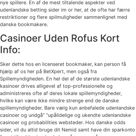
nye spillere. En af de mest tiltalende aspekter ved
udenlandske betting sider im or her, at de ofte har færre
restriktioner og flere spilmuligheder sammenlignet med
danske bookmakere.
Casinoer Uden Rofus Kort
Info:
Sker dette hos en licenseret bookmaker, kan person få
hjælp af os her på BetXpert, men også fra
Spillemyndigheden. En hel del af de største udenlandske
kasinoer drives alligevel af top-professionelle og
administreres ofte af deres lokale spillemyndigheder,
hvilke kan være ikke mindre strenge end de danske
spillemyndigheder. Bare vælg kun anbefalede udenlandske
casinoer og undgå” “upålidelige og ukendte udenlandske
casinoer og probabilities websteder. Hos danske odds
sider, vil du altid bruge dit Nemid samt have din sparkonto