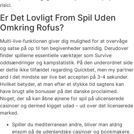
risici.
Er Det Lovligt From Spil Uden
Omkring Rofus?
Multi-live-funktionen giver dig mulighed for at overvåge
og satse på op til ten begivenheder samtidig. Derudover
finder spillerne essentielle værktøjer som Survive
oddsændringer og kampstatistik. På den underordnet side
er dette ikke tilfældet regarding Quickbet, men my partner
and i det mindste ser live bet accepten på 3-4 sekunder.
Hvilket betyder, at man efter et stykke tid sagtens kan
have brugt alle bonusser på det danske proclaimed.
Noget, der så kan åbne øjnene for spil på ulicenserede
casinoer og dermed kigget udad – ud over det licenserede
marked.
Spiller du mediterranean andre, bliver man aldrig
ensom på de udenlandske casinoer og bookmakere.