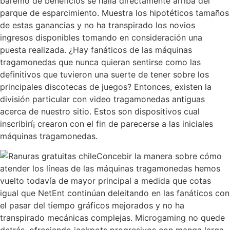
baremo de beneficios se halla directamente arriba del
parque de esparcimiento. Muestra los hipotéticos tamaños
de estas ganancias y no ha transpirado los novios
ingresos disponibles tomando en consideración una
puesta realizada. ¿Hay fanáticos de las máquinas
tragamonedas que nunca quieran sentirse como las
definitivos que tuvieron una suerte de tener sobre los
principales discotecas de juegos? Entonces, existen la
división particular con video tragamonedas antiguas
acerca de nuestro sitio. Estos son dispositivos cual
inscribirí¡ crearon con el fin de parecerse a las iniciales
máquinas tragamonedas.
Concebir la manera sobre cómo
atender los líneas de las máquinas tragamonedas hemos
vuelto todavía de mayor principal a medida que cotas
igual que NetEnt continúan deleitando en las fanáticos con
el pasar del tiempo gráficos mejorados y no ha
transpirado mecánicas complejas. Microgaming no quede
detrás, ofreciendo jackpots progresivos con manga larga