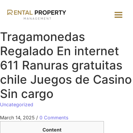
Tragamonedas
Regalado En internet
611 Ranuras gratuitas
chile Juegos de Casino
Sin cargo
Uncategorized
March 14, 2025
/
0 Comments
Content