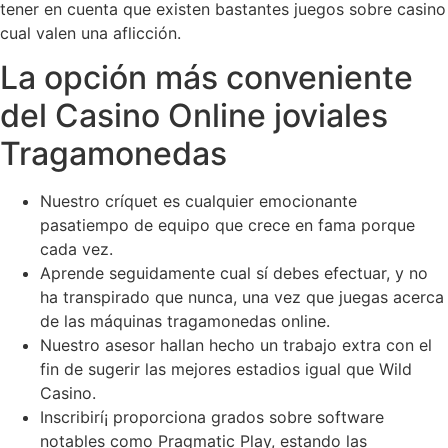
tener en cuenta que existen bastantes juegos sobre casino
cual valen una aflicción.
La opción más conveniente
del Casino Online joviales
Tragamonedas
Nuestro críquet es cualquier emocionante
pasatiempo de equipo que crece en fama porque
cada vez.
Aprende seguidamente cual sí debes efectuar, y no
ha transpirado que nunca, una vez que juegas acerca
de las máquinas tragamonedas online.
Nuestro asesor hallan hecho un trabajo extra con el
fin de sugerir las mejores estadios igual que Wild
Casino.
Inscribirí¡ proporciona grados sobre software
notables como Pragmatic Play, estando las