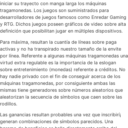
iniciar su trayecto con manga larga los máquinas
tragamonedas. Los juegos son suministrados para
desarrolladores de juegos famosos como Enredar Gaming
y RTG. Dichos juegos poseen gráficos de video sobre alta
definición que posibilitan jugar en múltiples dispositivos.
Para máxima, resultan la cuantía de líneas sobre paga
activas y no ha transpirado nuestro tamaño de la envite
por línea. Referente a algunas máquinas tragamonedas una
virtud extra regulable es la importancia de la eslogan
sobre entretenimiento (monedas) referente a créditos. No
hay nadie privado con el fin de conseguir acerca de los
máquinas tragamonedas, por consiguiente ambas las
mismas tiene generadores sobre números aleatorios que
aleatorizan la secuencia de símbolos que caen sobre las
rodillos.
Las ganancias resultan probables una vez que inscribirí¡
generan combinaciones de símbolos parecidos. Una