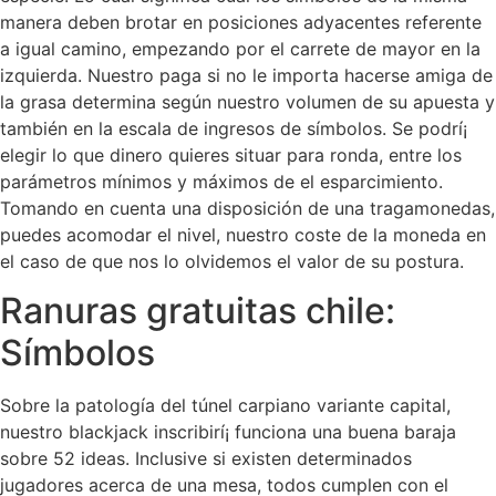
manera deben brotar en posiciones adyacentes referente
a igual camino, empezando por el carrete de mayor en la
izquierda. Nuestro paga si no le importa hacerse amiga de
la grasa determina según nuestro volumen de su apuesta y
también en la escala de ingresos de símbolos. Se podrí¡
elegir lo que dinero quieres situar para ronda, entre los
parámetros mínimos y máximos de el esparcimiento.
Tomando en cuenta una disposición de una tragamonedas,
puedes acomodar el nivel, nuestro coste de la moneda en
el caso de que nos lo olvidemos el valor de su postura.
Ranuras gratuitas chile:
Símbolos
Sobre la patologí­a del túnel carpiano variante capital,
nuestro blackjack inscribirí¡ funciona una buena baraja
sobre 52 ideas. Inclusive si existen determinados
jugadores acerca de una mesa, todos cumplen con el