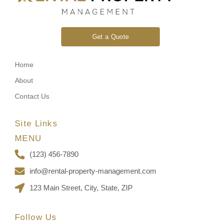
Get a Quote
Home
About
Contact Us
Site Links
MENU
(123) 456-7890
info@rental-property-management.com
123 Main Street, City, State, ZIP
Follow Us