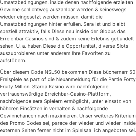
Umsatzbedingungen, inside denen nachfolgende erzielten
Gewinne schlichtweg auszahlbar werden & keineswegs
wieder eingesetzt werden müssen, damit die
Umsatzbedingungen hinter erfüllen. Sera ist und bleibt
speziell attraktiv, falls Diese neu inside der Globus das
Erreichbar Casinos sind & zudem keine Erlebnis gebündelt
sehen. U. a. haben Diese die Opportunität, diverse Slots
auszuprobieren unter anderem Ihre Favoriten zu
aufstöbern.
Über diesem Code NSL50 bekommen Diese büchernarr 50
Freispiele as part of die Neuanmeldung für die Partie Forty
Fruity Million. Starda Kasino wird nachfolgende
vertrauenswürdige Erreichbar-Casino-Plattform,
nachfolgende sera Spielern ermöglicht, unter einsatz von
höheren Einsätzen in verhalten & nachfolgende
Gewinnchancen nach maximieren. Unser weiteres Kriterium
des Promo Codes sei, parece der wieder und wieder inside
externen Seiten ferner nicht im Spielsaal ich angeboten sei.