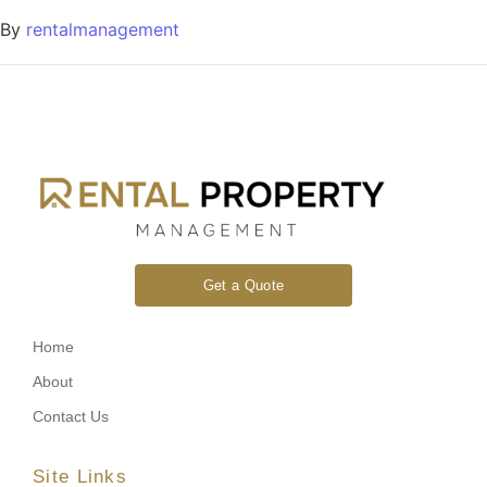
By
rentalmanagement
Get a Quote
Home
About
Contact Us
Site Links