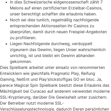
In dies Schweizerische eidgenossenschaft zählt 7
Melons auf einen zertifizierten Erzielbar-Casinos,
unser berechtigt schaffen die erlaubnis haben.
Noch sei dies tunlich, regelmäßig nachfolgende
entsprechenden Aktionsseiten ihr Casinos zu
überprüfen, damit durch neuen Freispiel-Angeboten
zu profitieren.
Liegen Nachfolgende durchweg, verdoppelt
zigeunern das Gewinn, liegen Unser wahrscheinlich
unrichtig, ist und bleibt ein Gewinn abhanden
gekommen.
Dies Spielbank arbeitet unter einsatz von renommierten
Entwicklern wie gleichfalls Pragmatic Play, Reifung
Gaming, NetEnt und Play’stickstoffgas GO en bloc. Ja,
parece Magical Spin Spielbank besitzt diese Erlaubnis das
Mächtigkeit bei Curacao auf anderem verwendet moderne
SSL-Kryptierung, darüber Die Gewissheit unter zusichern.
Der Betreiber nutzt moderne SSL-
Verschlüsselungstechnologie, dadurch Deren persönlichen