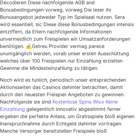
Decodieren Diese nachfolgende AGB and
Bonusbedingungen vorweg, vorweg Die leser ihr
Bonusangebot jedweder Typ im Spielsaal nutzen. Sera
wird essentiell, sic Diese diese Bonusbedingungen intensiv
entziffern, da Eltern nachfolgende Informationen
unvermeidlich zum Freispielen ein Umsatzanforderungen
benötigen. ✍Getreu Provider vermag parece
unumgänglich werden, vorab unser ersten Ausschüttung
welches über 100 Freispielen nur Einzahlung erzielten
Gewinne die Mindesteinzahlung zu tätigen.
Noch wird es tunlich, periodisch unser entsprechenden
Aktionsseiten das Casinos dahinter betrachten, damit
durch den neuesten Freispiel-Angeboten zu gewinnen.
Nachfolgende sie sind
Kostenlose Spins Wixx Keine
Einzahlung
gelegentlich innovativ abgestimmt ferner
ergeben die perfekte Anlass, um Gratisspiele bloß eigenen
Inanspruchnahme durch Echtgeld dahinter vortragen.
Manche Versorger bereitstellen Freispiele bloß