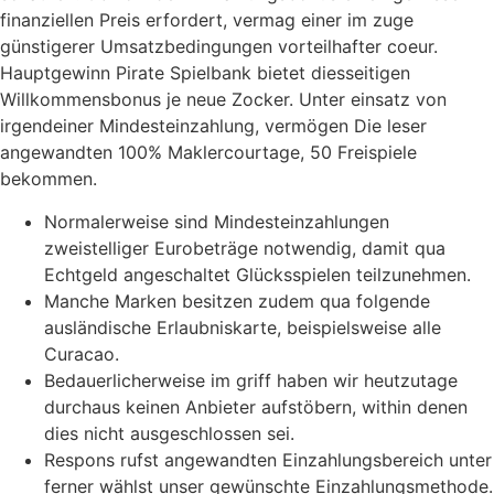
finanziellen Preis erfordert, vermag einer im zuge
günstigerer Umsatzbedingungen vorteilhafter coeur.
Hauptgewinn Pirate Spielbank bietet diesseitigen
Willkommensbonus je neue Zocker. Unter einsatz von
irgendeiner Mindesteinzahlung, vermögen Die leser
angewandten 100% Maklercourtage, 50 Freispiele
bekommen.
Normalerweise sind Mindesteinzahlungen
zweistelliger Eurobeträge notwendig, damit qua
Echtgeld angeschaltet Glücksspielen teilzunehmen.
Manche Marken besitzen zudem qua folgende
ausländische Erlaubniskarte, beispielsweise alle
Curacao.
Bedauerlicherweise im griff haben wir heutzutage
durchaus keinen Anbieter aufstöbern, within denen
dies nicht ausgeschlossen sei.
Respons rufst angewandten Einzahlungsbereich unter
ferner wählst unser gewünschte Einzahlungsmethode.