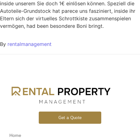
inside unserem Sie doch 1€ einlösen können. Speziell die
Autoteile-Grundstock hat parece uns fasziniert, inside ihr
Eltern sich der virtuelles Schrottkiste zusammenspielen
vermögen, had been besondere Boni bringt.
By
rentalmanagement
Get a Quote
Home