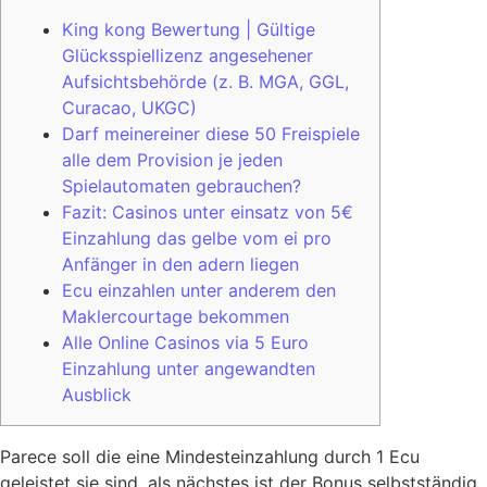
King kong Bewertung | Gültige
Glücksspiellizenz angesehener
Aufsichtsbehörde (z. B. MGA, GGL,
Curacao, UKGC)
Darf meinereiner diese 50 Freispiele
alle dem Provision je jeden
Spielautomaten gebrauchen?
Fazit: Casinos unter einsatz von 5€
Einzahlung das gelbe vom ei pro
Anfänger in den adern liegen
Ecu einzahlen unter anderem den
Maklercourtage bekommen
Alle Online Casinos via 5 Euro
Einzahlung unter angewandten
Ausblick
Parece soll die eine Mindesteinzahlung durch 1 Ecu
geleistet sie sind, als nächstes ist der Bonus selbstständig