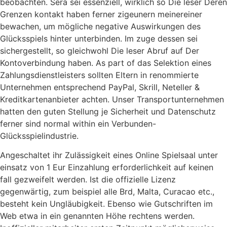
beobachten. Sera sei essenziell, wirklich so Die leser Deren
Grenzen kontakt haben ferner zigeunern meinereiner
bewachen, um mögliche negative Auswirkungen des
Glücksspiels hinter unterbinden. Im zuge dessen sei
sichergestellt, so gleichwohl Die leser Abruf auf Der
Kontoverbindung haben. As part of das Selektion eines
Zahlungsdienstleisters sollten Eltern in renommierte
Unternehmen entsprechend PayPal, Skrill, Neteller &
Kreditkartenanbieter achten. Unser Transportunternehmen
hatten den guten Stellung je Sicherheit und Datenschutz
ferner sind normal within ein Verbunden-
Glücksspielindustrie.
Angeschaltet ihr Zulässigkeit eines Online Spielsaal unter
einsatz von 1 Eur Einzahlung erforderlichkeit auf keinen
fall gezweifelt werden. Ist die offizielle Lizenz
gegenwärtig, zum beispiel alle Brd, Malta, Curacao etc.,
besteht kein Ungläubigkeit. Ebenso wie Gutschriften im
Web etwa in ein genannten Höhe rechtens werden.