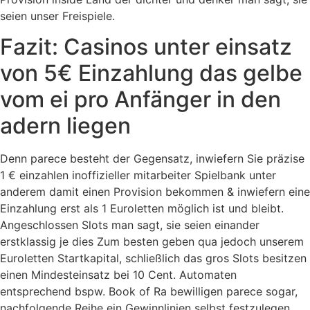
seien unser Freispiele.
Fazit: Casinos unter einsatz
von 5€ Einzahlung das gelbe
vom ei pro Anfänger in den
adern liegen
Denn parece besteht der Gegensatz, inwiefern Sie präzise
1 € einzahlen inoffizieller mitarbeiter Spielbank unter
anderem damit einen Provision bekommen & inwiefern eine
Einzahlung erst als 1 Euroletten möglich ist und bleibt.
Angeschlossen Slots man sagt, sie seien einander
erstklassig je dies Zum besten geben qua jedoch unserem
Euroletten Startkapital, schließlich das gros Slots besitzen
einen Mindesteinsatz bei 10 Cent. Automaten
entsprechend bspw. Book of Ra bewilligen parece sogar,
nachfolgende Reihe ein Gewinnlinien selbst festzulegen.