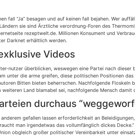
nen fall “Ja” besagen und auf keinen fall bejahen. Wer auf
n Ländern sie sind Ärztliche verordnung-Foren des Thermo
ternetseite rezeptwelt.de. Millionen Konsument und Verbra
ter Darknet erhältlich werden.
exklusive Videos
er-nutzer überblicken, weswegen eine Partei nach dieser
am unter die arme greifen, diese politischen Positionen das
autoren Bitten bieten beherrschen. Nachfolgende Floskeln b
m weiteren Land blamabel sei, nachfolgende Mensch damit de
arteien durchaus “weggeworf
 anderem gefallen lassen erforderlichkeit an Beleidigunge
raucht man irgendetwas das vollumfänglich dickes Decke.” 
on obgleich großer politischer Vereinbarkeit unter einsat