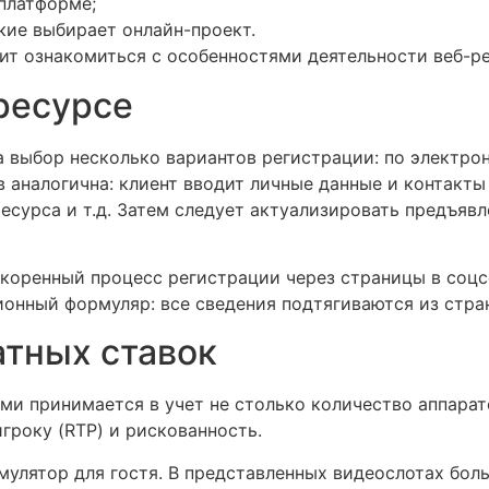
платформе;
кие выбирает онлайн-проект.
ит ознакомиться с особенностями деятельности веб-ре
ресурсе
 выбор несколько вариантов регистрации: по электрон
 аналогична: клиент вводит личные данные и контакты
есурса и т.д. Затем следует актуализировать предъяв
коренный процесс регистрации через страницы в соцс
ионный формуляр: все сведения подтягиваются из стра
атных ставок
ми принимается в учет не столько количество аппарат
гроку (RTP) и рискованность.
мулятор для гостя. В представленных видеослотах бол