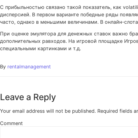
С прибыльностью связано такой показатель, как volati
дисперсией. В первом варианте победные ряды появля
часто, однако в меньшими величинами. В онлайн-слота
При оценке эмулятора для денежных ставок важно бра
дополнительных равходов. На игровой площадке Игро
специальными картинками и т.д.
By
rentalmanagement
Leave a Reply
Your email address will not be published.
Required fields 
Comment