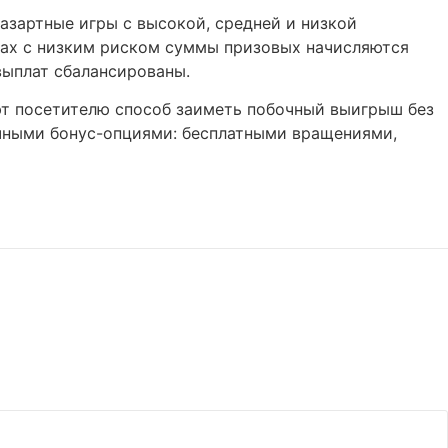
 азартные игры с высокой, средней и низкой
отах с низким риском суммы призовых начисляются
выплат сбалансированы.
ют посетителю способ заиметь побочный выигрыш без
чными бонус-опциями: бесплатными вращениями,