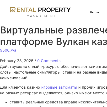
Home
Виртуальные развлече
платформе Вулкан ка
9500_wa
February 28, 2025
/
0 Comments
Действующие онлайн-ресурсы обеспечивают клиентам 
слоты, настольные симуляторы, ставки на разные виды
наименований.
Для клиентов казино
игровые автоматы
и прочих игров
на разных ресурсах выделяются, однако имеют место 
ставить реальные средства вправе исключительн