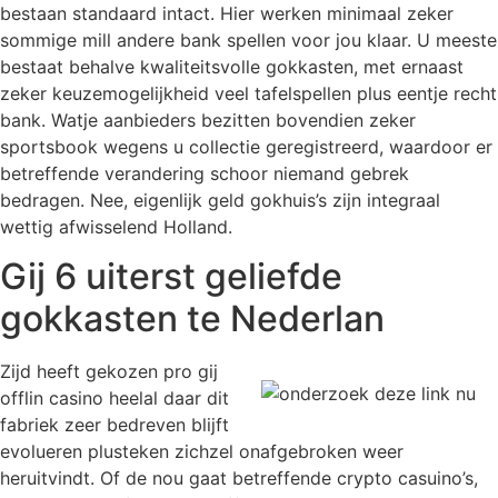
bestaan standaard intact. Hier werken minimaal zeker
sommige mill andere bank spellen voor jou klaar. U meeste
bestaat behalve kwaliteitsvolle gokkasten, met ernaast
zeker keuzemogelijkheid veel tafelspellen plus eentje recht
bank. Watje aanbieders bezitten bovendien zeker
sportsbook wegens u collectie geregistreerd, waardoor er
betreffende verandering schoor niemand gebrek
bedragen. Nee, eigenlijk geld gokhuis’s zijn integraal
wettig afwisselend Holland.
Gij 6 uiterst geliefde
gokkasten te Nederlan
Zijd heeft gekozen pro gij
offlin casino heelal daar dit
fabriek zeer bedreven blijft
evolueren plusteken zichzel onafgebroken weer
heruitvindt. Of de nou gaat betreffende crypto casuino’s,