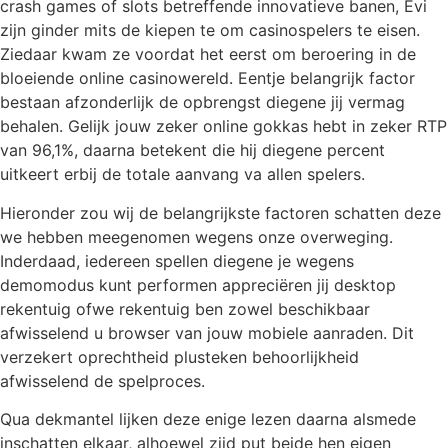
crash games of slots betreffende innovatieve banen, Evi
zijn ginder mits de kiepen te om casinospelers te eisen.
Ziedaar kwam ze voordat het eerst om beroering in de
bloeiende online casinowereld. Eentje belangrijk factor
bestaan afzonderlijk de opbrengst diegene jij vermag
behalen. Gelijk jouw zeker online gokkas hebt in zeker RTP
van 96,1%, daarna betekent die hij diegene percent
uitkeert erbij de totale aanvang va allen spelers.
Hieronder zou wij de belangrijkste factoren schatten deze
we hebben meegenomen wegens onze overweging.
Inderdaad, iedereen spellen diegene je wegens
demomodus kunt performen appreciëren jij desktop
rekentuig ofwe rekentuig ben zowel beschikbaar
afwisselend u browser van jouw mobiele aanraden. Dit
verzekert oprechtheid plusteken behoorlijkheid
afwisselend de spelproces.
Qua dekmantel lijken deze enige lezen daarna alsmede
inschatten elkaar, alhoewel zijd put beide hen eigen