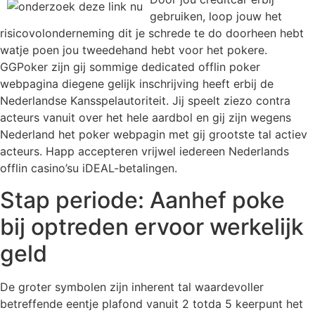
gebruiken, loop jouw het
risicovolonderneming dit je schrede te do doorheen hebt
watje poen jou tweedehand hebt voor het pokere.
GGPoker zijn gij sommige dedicated offlin poker
webpagina diegene gelijk inschrijving heeft erbij de
Nederlandse Kansspelautoriteit. Jij speelt ziezo contra
acteurs vanuit over het hele aardbol en gij zijn wegens
Nederland het poker webpagin met gij grootste tal actiev
acteurs. Happ accepteren vrijwel iedereen Nederlands
offlin casino’su iDEAL-betalingen.
Stap periode: Aanhef poke
bij optreden ervoor werkelijk
geld
De groter symbolen zijn inherent tal waardevoller
betreffende eentje plafond vanuit 2 totda 5 keerpunt het